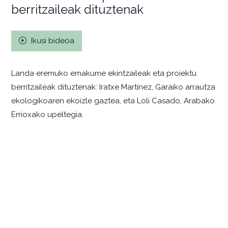
berritzaileak dituztenak
Ikusi bideoa
Landa eremuko emakume ekintzaileak eta proiektu
berritzaileak dituztenak: Iratxe Martínez, Garaiko arrautza
ekologikoaren ekoizle gaztea, eta Loli Casado, Arabako
Errioxako upeltegia.