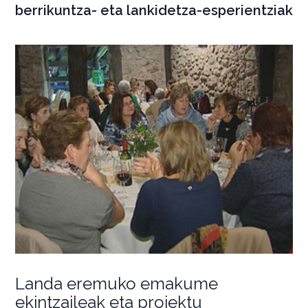
berrikuntza- eta lankidetza-esperientziak
Landa eremuko emakume
ekintzaileak eta proiektu