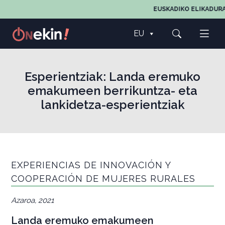
EUSKADIKO ELIKADURAREN
EU
Esperientziak:
Landa eremuko
emakumeen berrikuntza- eta
lankidetza-esperientziak
EXPERIENCIAS DE INNOVACIÓN Y
COOPERACIÓN DE MUJERES RURALES
Azaroa, 2021
Landa eremuko emakumeen