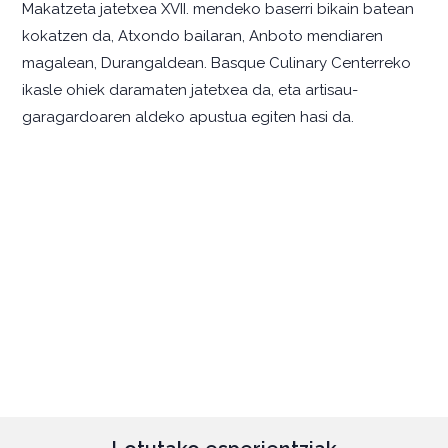
Makatzeta jatetxea XVII. mendeko baserri bikain batean
kokatzen da, Atxondo bailaran, Anboto mendiaren
magalean, Durangaldean. Basque Culinary Centerreko
ikasle ohiek daramaten jatetxea da, eta artisau-
garagardoaren aldeko apustua egiten hasi da.