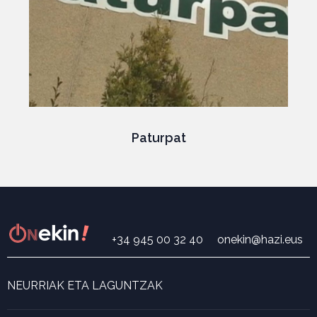
Paturpat
+34 945 00 32 40
onekin@hazi.eus
NEURRIAK ETA LAGUNTZAK
Neurri eta laguntza bilatzailea