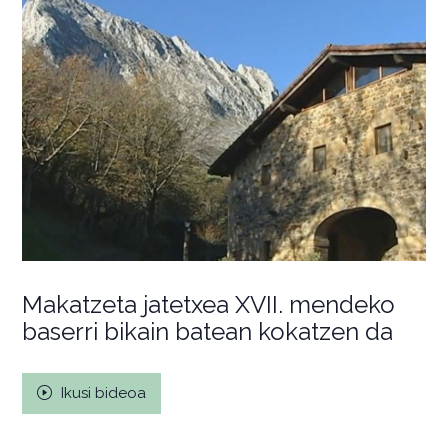
Makatzeta jatetxea XVII. mendeko
baserri bikain batean kokatzen da
Ikusi bideoa