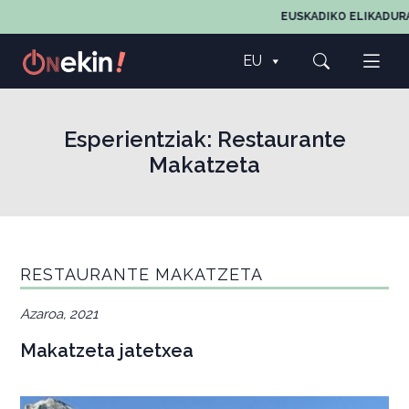
EUSKADIKO ELIKADURARE
EU
Esperientziak:
Restaurante
Makatzeta
RESTAURANTE MAKATZETA
Azaroa, 2021
Makatzeta jatetxea