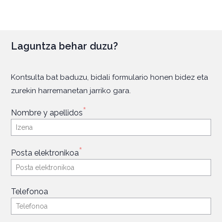
Laguntza behar duzu?
Kontsulta bat baduzu, bidali formulario honen bidez eta
zurekin harremanetan jarriko gara.
*
Nombre y apellidos
*
Posta elektronikoa
Telefonoa