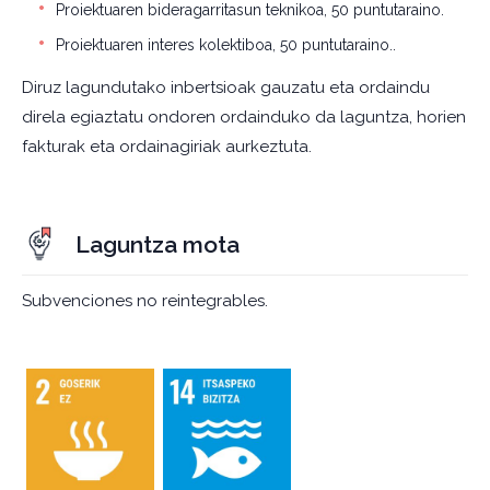
Proiektuaren bideragarritasun teknikoa, 50 puntutaraino.
Proiektuaren interes kolektiboa, 50 puntutaraino..
Diruz lagundutako inbertsioak gauzatu eta ordaindu
direla egiaztatu ondoren ordainduko da laguntza, horien
fakturak eta ordainagiriak aurkeztuta.
Laguntza mota
Subvenciones no reintegrables.