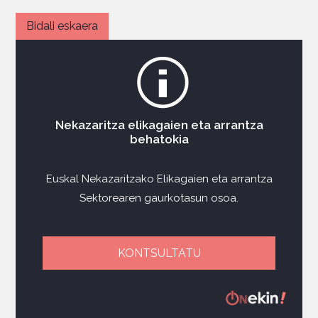
Nekazaritza elikagaien eta arrantza
behatokia
Euskal Nekazaritzako Elikagaien eta arrantza
Sektorearen gaurkotasun osoa.
KONTSULTATU