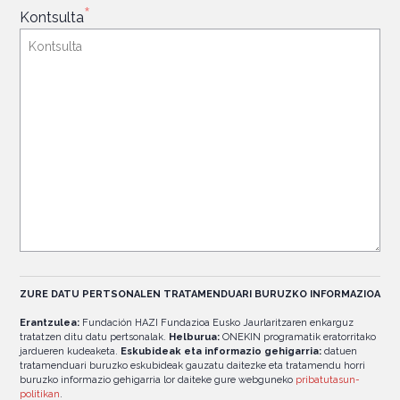
*
Kontsulta
ZURE DATU PERTSONALEN TRATAMENDUARI BURUZKO INFORMAZIOA
Erantzulea:
Fundación HAZI Fundazioa Eusko Jaurlaritzaren enkarguz
tratatzen ditu datu pertsonalak.
Helburua:
ONEKIN programatik eratorritako
jardueren kudeaketa.
Eskubideak eta informazio gehigarria:
datuen
tratamenduari buruzko eskubideak gauzatu daitezke eta tratamendu horri
buruzko informazio gehigarria lor daiteke gure webguneko
pribatutasun-
politikan
.