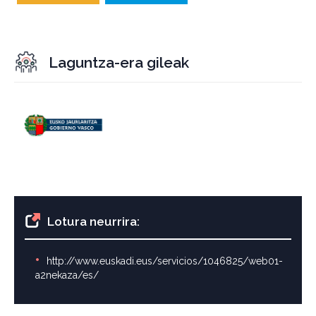
Laguntza-era gileak
Lotura neurrira:
http://www.euskadi.eus/servicios/1046825/web01-
a2nekaza/es/