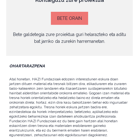
BETE ORAIN
Bete galdetegia zure proiektua guri helarazteko eta aditu
bat jarriko da zurekin harremanetan.
OHARTARAZPENA
Atal honetan, HAZI Fundazioak edozein interesdunen eskura doan
jartzen dituen material eta tresnak biltzen dira, elikaduraren eta zuraren
balio-katearekin zein landaren eta itsasertzaren sustapenarekin lotutako
hainbat alderditan orientabide orokorra emateko. Gogoan izan material eta
tresna horiek orientatzeko eta hedatzeko baino ez direla ematen eta
orokorrak direla; hortaz, ezin dira kasu bakoitzaren behar edo inguruabar
zehatzetara egokitu. Tresna horiek eskura jartzen badira ere,
ezinbestekoa da horiek interpretatzeko, betetzeko, aplikatzeko edo
egokitzeko beharrezkoa izan daitekeen aholkularitza profesionala.
Fundación HAZI Fundazioak ez du bere gain hartzen atal honetan
eskaintzen diren tresna eta materialen erabileraren gaineko
erantzukizunik, eta ez du bermerik ematen haien erabilerari,
eguneratzeari, zehaztasunari edo egokitasunari dagokienez.