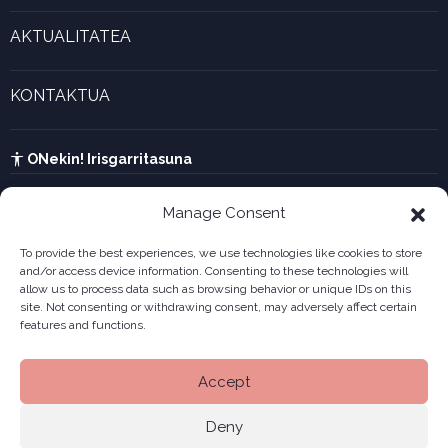
Esperientzia bizigarriak
Gaztenek Araba kalkulagailua
AKTUALITATEA
Forma juridikoak
Aktualitatea eta azken berriak
Enpresa berritzaileen galeria
KONTAKTUA
UTA kalkulagailua
Ikusi harremanetarako formularioa
Kabia
ONekin! Irisgarritasuna
Manage Consent
To provide the best experiences, we use technologies like cookies to store
and/or access device information. Consenting to these technologies will
allow us to process data such as browsing behavior or unique IDs on this
site. Not consenting or withdrawing consent, may adversely affect certain
features and functions.
Accept
Deny