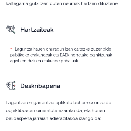
kaltegarria gutxitzen duten neurriak hartzen dituztenei.
Hartzaileak
Laguntza hauen onuradun izan daitezke zuzenbide
publikoko erakundeak eta EAEk horrelako eginkizunak
agintzen dizkien erakunde pribatuak.
Deskribapena
Laguntzaren garrantzia aplikatu beharreko irizpide
objektiboetan oinarrituta ezarriko da, eta horien
balioespena jarraian adierazitakoa izango da: