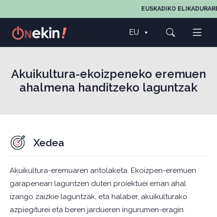
EUSKADIKO ELIKADURAREN,
EU
Akuikultura-ekoizpeneko eremuen
ahalmena handitzeko laguntzak
Xedea
Akuikultura-eremuaren antolaketa. Ekoizpen-eremuen
garapenean laguntzen duten proiektuei eman ahal
izango zaizkie laguntzak, eta halaber, akuikulturako
azpiegiturei eta beren jardueren ingurumen-eragin