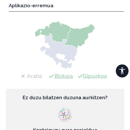
Aplikazio-erremua
Ez duzu bilatzen duzuna aurkitzen?
Kontaiguzu zure proiektua