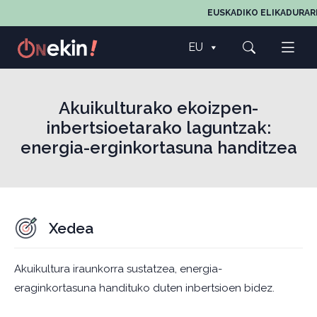
EUSKADIKO ELIKADURAREN,
EU
Akuikulturako ekoizpen-
inbertsioetarako laguntzak:
energia-erginkortasuna handitzea
Xedea
Akuikultura iraunkorra sustatzea, energia-
eraginkortasuna handituko duten inbertsioen bidez.