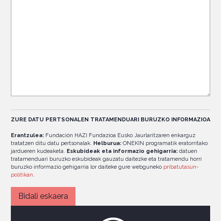
ZURE DATU PERTSONALEN TRATAMENDUARI BURUZKO INFORMAZIOA
Erantzulea:
Fundación HAZI Fundazioa Eusko Jaurlaritzaren enkarguz
tratatzen ditu datu pertsonalak.
Helburua:
ONEKIN programatik eratorritako
jardueren kudeaketa.
Eskubideak eta informazio gehigarria:
datuen
tratamenduari buruzko eskubideak gauzatu daitezke eta tratamendu horri
buruzko informazio gehigarria lor daiteke gure webguneko
pribatutasun-
politikan
.