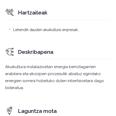
Hartzaileak
Lehendik dauden akuikultura-enpresak..
Deskribapena
Akuikultura-instalazioetan energia berriztagarrien
erabilera eta ekoizpen-prozesutik abiatuz egindako
energien sorrera hobetuko duten inbertsioetara dago
bideratua.
Laguntza mota