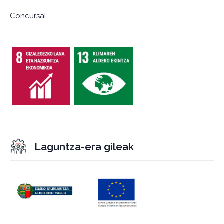
Concursal.
Laguntza-era gileak