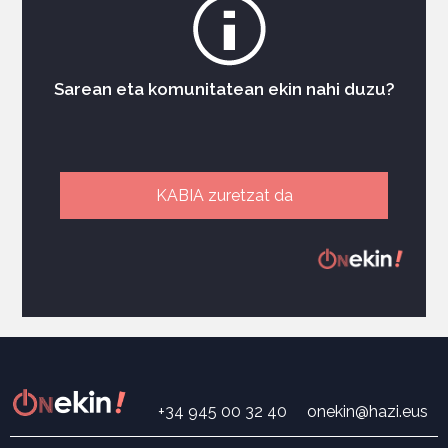
Sarean eta komunitatean ekin nahi duzu?
KABIA zuretzat da
+34 945 00 32 40
onekin@hazi.eus