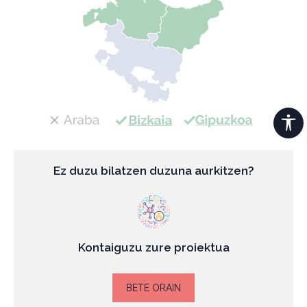
Ez duzu bilatzen duzuna aurkitzen?
Kontaiguzu zure proiektua
BETE ORAIN