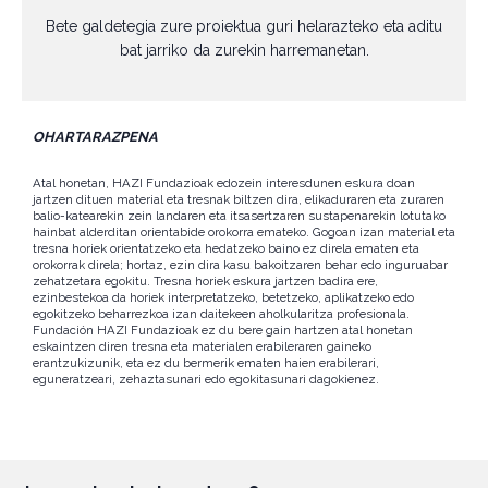
Bete galdetegia zure proiektua guri helarazteko eta aditu
bat jarriko da zurekin harremanetan.
OHARTARAZPENA
Atal honetan, HAZI Fundazioak edozein interesdunen eskura doan
jartzen dituen material eta tresnak biltzen dira, elikaduraren eta zuraren
balio-katearekin zein landaren eta itsasertzaren sustapenarekin lotutako
hainbat alderditan orientabide orokorra emateko. Gogoan izan material eta
tresna horiek orientatzeko eta hedatzeko baino ez direla ematen eta
orokorrak direla; hortaz, ezin dira kasu bakoitzaren behar edo inguruabar
zehatzetara egokitu. Tresna horiek eskura jartzen badira ere,
ezinbestekoa da horiek interpretatzeko, betetzeko, aplikatzeko edo
egokitzeko beharrezkoa izan daitekeen aholkularitza profesionala.
Fundación HAZI Fundazioak ez du bere gain hartzen atal honetan
eskaintzen diren tresna eta materialen erabileraren gaineko
erantzukizunik, eta ez du bermerik ematen haien erabilerari,
eguneratzeari, zehaztasunari edo egokitasunari dagokienez.