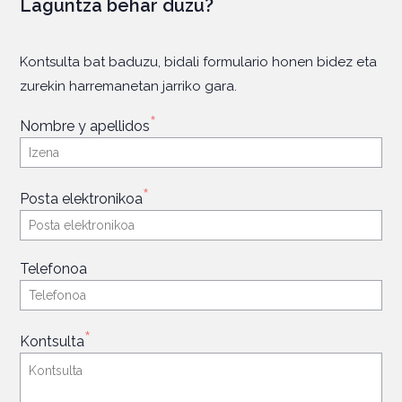
Laguntza behar duzu?
Kontsulta bat baduzu, bidali formulario honen bidez eta
zurekin harremanetan jarriko gara.
*
Nombre y apellidos
*
Posta elektronikoa
Telefonoa
*
Kontsulta