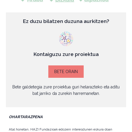
Ez duzu bilatzen duzuna aurkitzen?
Kontaiguzu zure proiektua
BETE ORAIN
Bete galdetegia zure proiektua guri helarazteko eta aditu
bat jarriko da zurekin harremanetan.
OHARTARAZPENA
Atal honetan, HAZI Fundazioak edozein interesdunen eskura doan