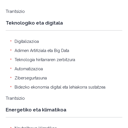
Trantsizio
Teknologiko eta digitala
Digitalizazioa
Adimen Artifiziala eta Big Data
Teknologia hiritarraren zerbitzura
Automatizazioa
Zibersegurtasuna
Bidezko ekonomia digital eta lehiakorra sustatzea
Trantsizio
Energetiko eta klimatikoa