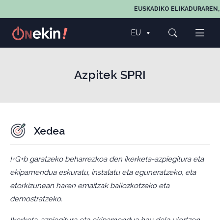
EUSKADIKO ELIKADURAREN, 
EU
Azpitek SPRI
Xedea
I+G+b garatzeko beharrezkoa den ikerketa-azpiegitura eta
ekipamendua eskuratu, instalatu eta eguneratzeko, eta
etorkizunean haren emaitzak baliozkotzeko eta
demostratzeko.