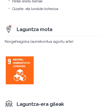
Hiritar eredu berriak
Gizarte- eta lurralde-kohesioa
Laguntza mota
Norgehiagoka (aurrekontua agortu arte)
Laguntza-era gileak