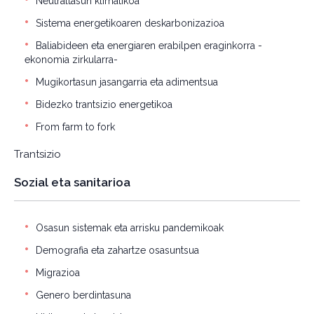
Neutraltasun klimatikoa
Sistema energetikoaren deskarbonizazioa
Baliabideen eta energiaren erabilpen eraginkorra -
ekonomia zirkularra-
Mugikortasun jasangarria eta adimentsua
Bidezko trantsizio energetikoa
From farm to fork
Trantsizio
Sozial eta sanitarioa
Osasun sistemak eta arrisku pandemikoak
Demografia eta zahartze osasuntsua
Migrazioa
Genero berdintasuna