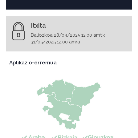
Itxita
Baliozkoa 28/04/2025 12:00 amtik
31/05/2025 12:00 amra
Aplikazio-erremua