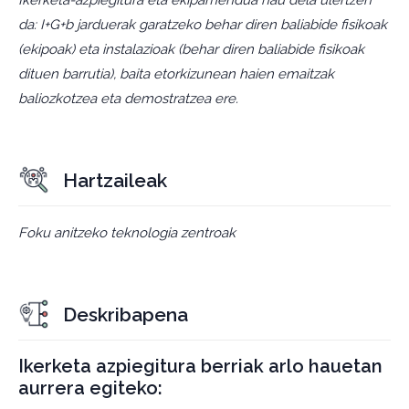
Ikerketa-azpiegitura eta ekipamendua hau dela ulertzen
da: I+G+b jarduerak garatzeko behar diren baliabide fisikoak
(ekipoak) eta instalazioak (behar diren baliabide fisikoak
dituen barrutia), baita etorkizunean haien emaitzak
baliozkotzea eta demostratzea ere.
Hartzaileak
Foku anitzeko teknologia zentroak
Deskribapena
Ikerketa azpiegitura berriak arlo hauetan
aurrera egiteko: