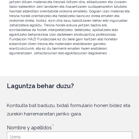
jartzen dituen material eta tresnak biltzen dira, elikaduraren eta zuraren
balio-katearekin zein landaren eta itsasertzaren sustapenarekin lotutako
hainbat alderditan orientabide orokorra emateko. Gogoan izan material eta
tresna horiek orientatzeko eta hedatzeko baino ez direla ematen eta
orokorrak direla; hortaz, ezin dira kasu bakoitzaren behar edo inguruabar
zehatzetara egokitu. Tresna horiek eskura jartzen badira ere,
ezinbestekoa da horiek interpretatzeko, betetzeko, aplikatzeko edo
egokitzeko beharrezkoa izan daitekeen aholkularitza profesionala.
Fundación HAZI Fundazioak ez du bere gain hartzen atal honetan
eskaintzen diren tresna eta materialen erabileraren gaineko
erantzukizunik, eta ez du bermerik ematen haien erabilerari,
eguneratzeari, zehaztasunari edo egokitasunari dagokienez.
Laguntza behar duzu?
Kontsulta bat baduzu, bidali formulario honen bidez eta
zurekin harremanetan jarriko gara.
*
Nombre y apellidos