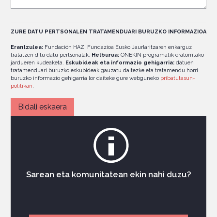
ZURE DATU PERTSONALEN TRATAMENDUARI BURUZKO INFORMAZIOA
Erantzulea:
Fundación HAZI Fundazioa Eusko Jaurlaritzaren enkarguz
tratatzen ditu datu pertsonalak.
Helburua:
ONEKIN programatik eratorritako
jardueren kudeaketa.
Eskubideak eta informazio gehigarria:
datuen
tratamenduari buruzko eskubideak gauzatu daitezke eta tratamendu horri
buruzko informazio gehigarria lor daiteke gure webguneko
pribatutasun-
politikan
.
Sarean eta komunitatean ekin nahi duzu?