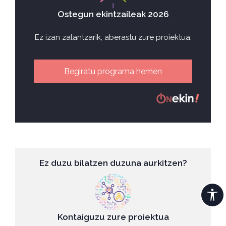
Ostegun ekintzaileak 2026
Ez izan zalantzarik, aberastu zure proiektua.
Begiratu programa hemen
Ez duzu bilatzen duzuna aurkitzen?
Kontaiguzu zure proiektua