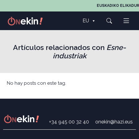
EUSKADIKO ELIKADUR
EU
Artículos relacionados con
Esne-
industriak
No hay posts con este tag.
+34 945 00 32 40
onekin@hazi.eus