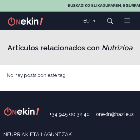
EUSKADIKO ELIKADURAREN, EGURRA
EU
Artículos relacionados con
Nutrizioa
No hay posts con este tag.
+34 945 00 32 40
onekin@hazi.eus
NEURRIAK ETA LAGUNTZAK