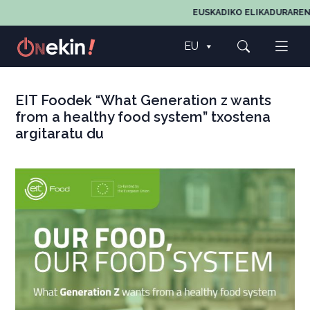
EUSKADIKO ELIKADURAREN,
EU
EIT Foodek “What Generation z wants
from a healthy food system” txostena
argitaratu du