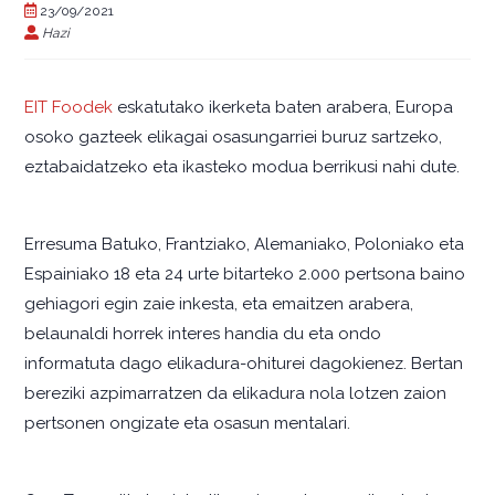
23/09/2021
Hazi
EIT Foodek
eskatutako ikerketa baten arabera, Europa
osoko gazteek elikagai osasungarriei buruz sartzeko,
eztabaidatzeko eta ikasteko modua berrikusi nahi dute.
Erresuma Batuko, Frantziako, Alemaniako, Poloniako eta
Espainiako 18 eta 24 urte bitarteko 2.000 pertsona baino
gehiagori egin zaie inkesta, eta emaitzen arabera,
belaunaldi horrek interes handia du eta ondo
informatuta dago elikadura-ohiturei dagokienez. Bertan
bereziki azpimarratzen da elikadura nola lotzen zaion
pertsonen ongizate eta osasun mentalari.