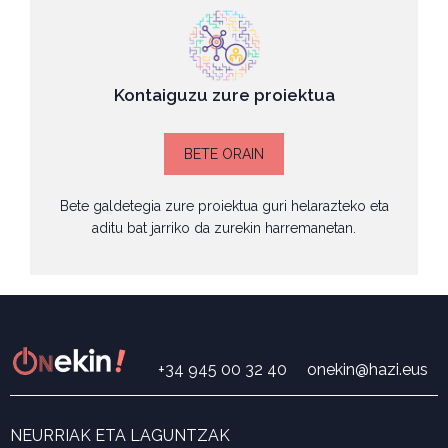
Kontaiguzu zure proiektua
BETE ORAIN
Bete galdetegia zure proiektua guri helarazteko eta
aditu bat jarriko da zurekin harremanetan.
+34 945 00 32 40
onekin@hazi.eus
NEURRIAK ETA LAGUNTZAK