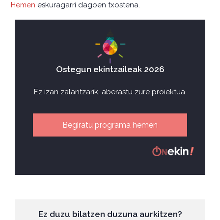
Hemen
eskuragarri dagoen txostena.
Ostegun ekintzaileak 2026
Ez izan zalantzarik, aberastu zure proiektua.
Begiratu programa hemen
Ez duzu bilatzen duzuna aurkitzen?