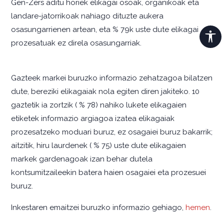
Gen-Zers aditu horiek elikagai osoak, organikoak eta
landare-jatorrikoak nahiago dituzte aukera
osasungarrienen artean, eta % 79k uste dute elikagai
prozesatuak ez direla osasungarriak.
Gazteek markei buruzko informazio zehatzagoa bilatzen
dute, bereziki elikagaiak nola egiten diren jakiteko. 10
gaztetik ia zortzik ( % 78) nahiko lukete elikagaien
etiketek informazio argiagoa izatea elikagaiak
prozesatzeko moduari buruz, ez osagaiei buruz bakarrik;
aitzitik, hiru laurdenek ( % 75) uste dute elikagaien
markek gardenagoak izan behar dutela
kontsumitzaileekin batera haien osagaiei eta prozesuei
buruz.
Inkestaren emaitzei buruzko informazio gehiago,
hemen
.