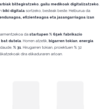
arbiak biltegiratzeko
,
gailu medikoak digitalizatzeko
,
en
biki digitala
sortzeko, besteak beste. Helburua da
endunagoa, efizienteagoa eta jasangarriagoa izan
abarmentzekoa da
startupen % 65ek fabrikazio
 bat dutela
. Horren atzetik,
bigarren tokian
,
energia
k daude,
% 31
. Hirugarren tokian, proiektuen % 32
likatzekoak dira elikaduraren arloan.