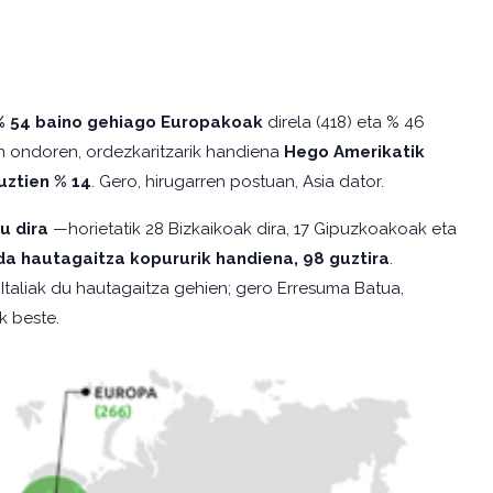
% 54 baino gehiago Europakoak
direla (418) eta % 46
n ondoren, ordezkaritzarik handiena
Hego Amerikatik
uztien % 14
. Gero, hirugarren postuan, Asia dator.
u dira
—horietatik 28 Bizkaikoak dira, 17 Gipuzkoakoak eta
a hautagaitza kopururik handiena, 98 guztira
.
Italiak du hautagaitza gehien; gero Erresuma Batua,
k beste.