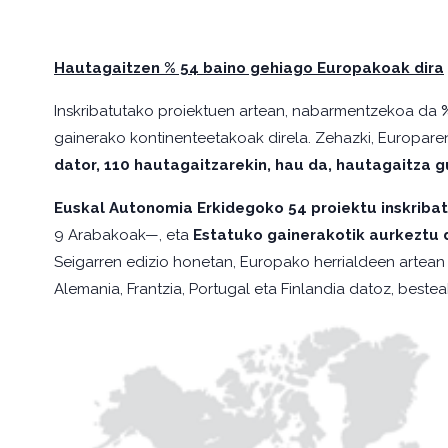
Hautagaitzen % 54 baino gehiago Europakoak dira
Inskribatutako proiektuen artean, nabarmentzekoa da
gainerako kontinenteetakoak direla. Zehazki, Europare
dator, 110 hautagaitzarekin, hau da, hautagaitza g
Euskal Autonomia Erkidegoko 54 proiektu inskribat
9 Arabakoak—, eta
Estatuko gainerakotik aurkeztu d
Seigarren edizio honetan, Europako herrialdeen artean 
Alemania, Frantzia, Portugal eta Finlandia datoz, bestea