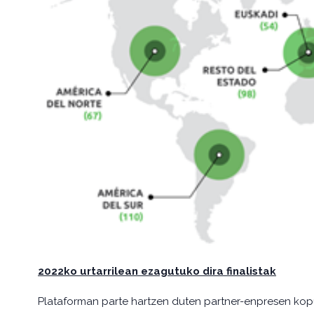
2022ko urtarrilean ezagutuko dira finalistak
Plataforman parte hartzen duten partner-enpresen kop