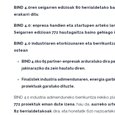
BIND 4.0ren seigarren edizioak 80 herrialdetako b
erakarri ditu
BIND 4.0: enpresa handien eta startupen arteko lan
Seigarren edizioan 772 hautagaitza baino gehiago 
BIND 4.0 industriaren etorkizunaren eta berrikuntz
ostean
BIND 4.0ko 65 partner-enpresak arduratuko dira pa
jakinaraziko da zein hautatu diren.
Finalistek industria adimendunaren, energia garbi
proiektuak garatuko dituzte.
BIND 4.0 industria adimenduneko berrikuntza irekiko p
772 proiektuk eman dute izena
, hau da,
aurreko urt
82 herrialdetakoak
dira, eta horietatik 620 nazioartek