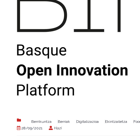
Berrikuntza
Berriak
Digitalizazioa
Ekintzailetza
Foo
28/09/2021
Hazi