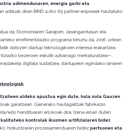
ustria adimendunaren, energia garbi eta
an adituak diren BIND 4.0ko 65 partner-enpresek hautatuko
atua da, Ekonomiaren Garapen, Jasangarritasun eta
oarteko erreferentziazko programa bihurtu da, 2016. urtean
tatik datozen startup teknologikoen interesa erakartzea
entziazko bezeroen eskutik azkarrago merkaturatzea—,
eraldaketa digitala sustatzea, startupekin egindako lanaren
teknologiak
ltzaileen aldeko apustua egin dute, hala nola Gauzen
uzioak garatzean. Gainerako hautagaitzak fabrikazio
n eta/edo handituaren arlokoak dira. Izena eman duten
e
kalitateko kontrolak ikusmen artifizialaren bidez
tzeko, hizkuntzaren prozesamenduaren bidez
pertsonen eta