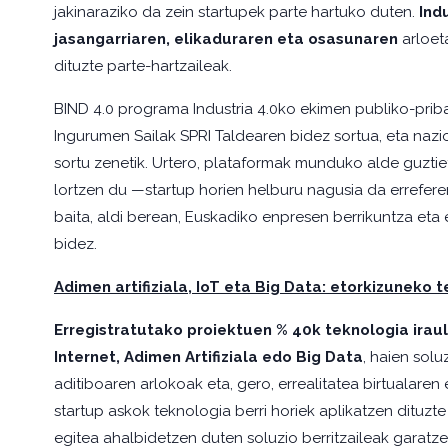
jakinaraziko da zein startupek parte hartuko duten.
Ind
jasangarriaren, elikaduraren eta osasunaren
arloet
dituzte parte-hartzaileak.
BIND 4.0 programa Industria 4.0ko ekimen publiko-prib
Ingurumen Sailak SPRI Taldearen bidez sortua, eta nazi
sortu zenetik. Urtero, plataformak munduko alde guztie
lortzen du —startup horien helburu nagusia da errefer
baita, aldi berean, Euskadiko enpresen berrikuntza eta 
bidez.
Adimen artifiziala, IoT eta Big Data: etorkizuneko 
Erregistratutako proiektuen % 40k teknologia irau
Internet, Adimen Artifiziala edo Big Data
, haien sol
aditiboaren arlokoak eta, gero, errealitatea birtualare
startup askok teknologia berri horiek aplikatzen dituzt
egitea ahalbidetzen duten soluzio berritzaileak gara