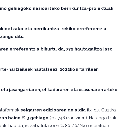
aino gehiagoko nazioarteko berrikuntza-proiektuak
kidetzako eta berrikuntza irekiko erreferentzia.
izango ditu
aren erreferentzia bihurtu da, 772 hautagaitza jaso
rte-hartzaileak hautatzeaz; 2022ko urtarrilean
 eta jasangarriaren, elikaduraren eta osasunaren arloko
lataformak
seigarren edizioaren deialdia
itxi du. Guztira
ean baino % 3 gehiago
(iaz 748 izan ziren). Hautagaitzak
oak, hau da, inskribatutakoen % 80. 2022ko urtarrilean