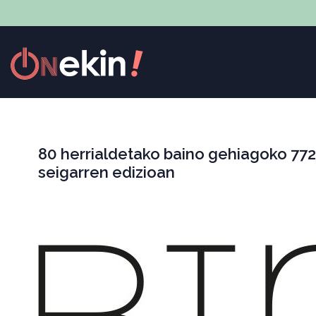
80 herrialdetako baino gehiagoko 77
seigarren edizioan