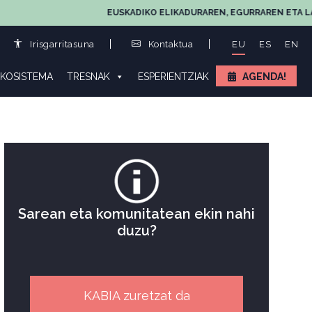
EUSKADIKO ELIKADURAREN, EGURRAREN ETA LANDA E
Irisgarritasuna
Kontaktua
EU
ES
EN
KOSISTEMA
TRESNAK
ESPERIENTZIAK
AGENDA!
Sarean eta komunitatean ekin nahi
duzu?
KABIA zuretzat da