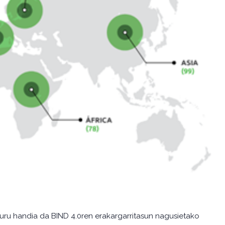
uru handia da BIND 4.0ren erakargarritasun nagusietako