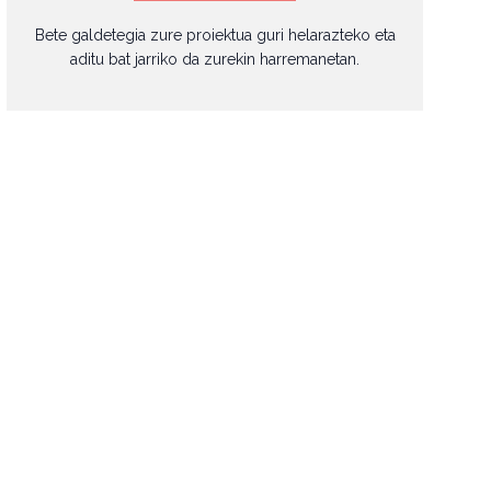
Bete galdetegia zure proiektua guri helarazteko eta
aditu bat jarriko da zurekin harremanetan.