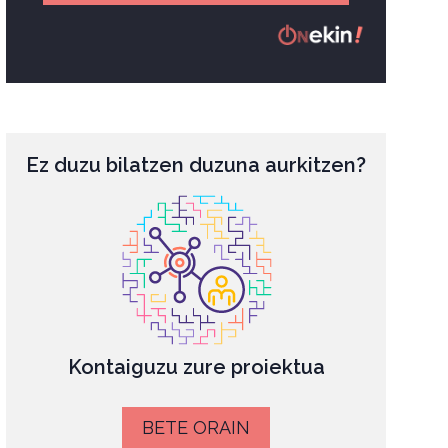
Ez duzu bilatzen duzuna aurkitzen?
Kontaiguzu zure proiektua
BETE ORAIN