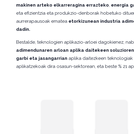
makinen arteko elkarreragina errazteko
,
energia g
eta efizientzia eta produkzio-denborak hobetuko ditu
aurrerapausoak ematea
etorkizunean industria
adim
dadin.
Bestalde, teknologien aplikazio-arloei dagokienez, n
adimendunaren arloan aplika daitekeen soluzioren
garbi eta jasangarrian
aplika daitezkeen teknologia
aplikatzekoak dira osasun-sektorean, eta beste % 21 ap