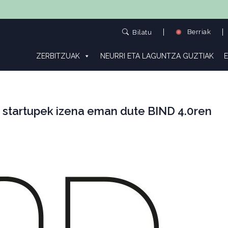
Berriak
Bilatu
ZERBITZUAK
NEURRI ETA LAGUNTZA GUZTIAK
E
2 startupek izena eman dute BIND 4.0ren