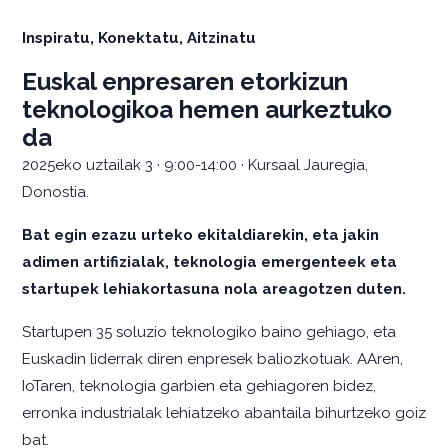
Inspiratu, Konektatu, Aitzinatu
Euskal enpresaren etorkizun
teknologikoa hemen aurkeztuko
da
2025eko uztailak 3 · 9:00-14:00 · Kursaal Jauregia,
Donostia.
Bat egin ezazu urteko ekitaldiarekin, eta jakin
adimen artifizialak, teknologia emergenteek eta
startupek lehiakortasuna nola areagotzen duten.
Startupen 35 soluzio teknologiko baino gehiago, eta
Euskadin liderrak diren enpresek baliozkotuak. AAren,
IoTaren, teknologia garbien eta gehiagoren bidez,
erronka industrialak lehiatzeko abantaila bihurtzeko goiz
bat.