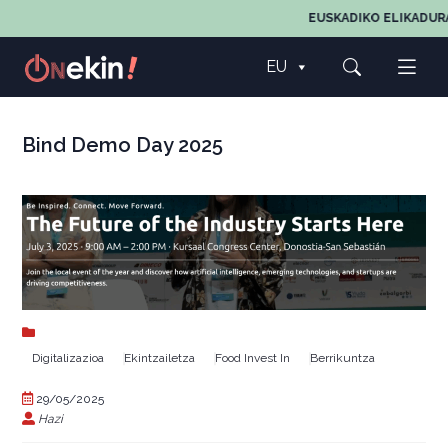
EUSKADIKO ELIKADUR
EU
Bind Demo Day 2025
Digitalizazioa
Ekintzailetza
Food Invest In
Berrikuntza
29/05/2025
Hazi