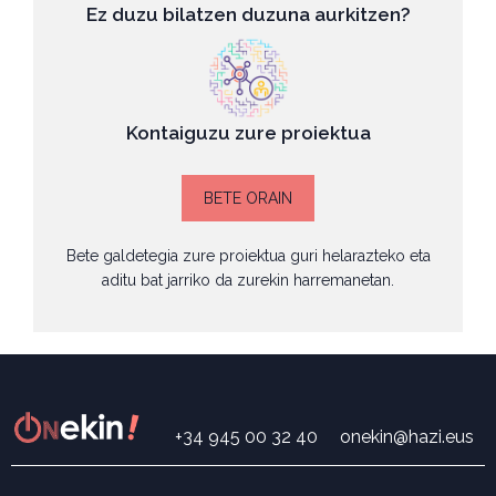
Ez duzu bilatzen duzuna aurkitzen?
Kontaiguzu zure proiektua
BETE ORAIN
Bete galdetegia zure proiektua guri helarazteko eta
aditu bat jarriko da zurekin harremanetan.
+34 945 00 32 40
onekin@hazi.eus