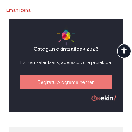
Eman izena
Ostegun ekintzaileak 2026
Ez izan zalantzarik, aberastu zure proiektua.
Begiratu programa hemen