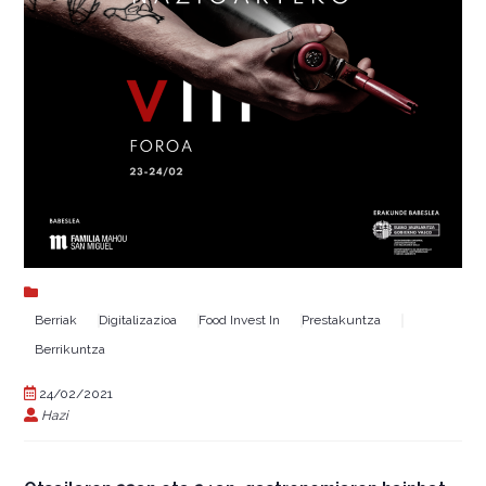
Berriak
Digitalizazioa
Food Invest In
Prestakuntza
Berrikuntza
24/02/2021
Hazi