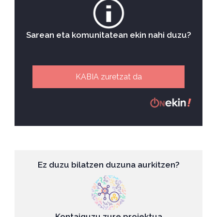
Sarean eta komunitatean ekin nahi duzu?
KABIA zuretzat da
Ez duzu bilatzen duzuna aurkitzen?
Kontaiguzu zure proiektua