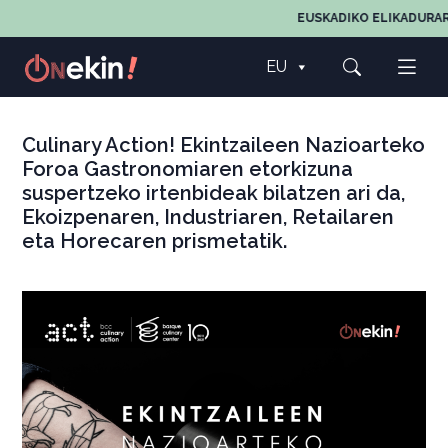
EUSKADIKO ELIKADURAREN
EU
Culinary Action! Ekintzaileen Nazioarteko
Foroa Gastronomiaren etorkizuna
suspertzeko irtenbideak bilatzen ari da,
Ekoizpenaren, Industriaren, Retailaren
eta Horecaren prismetatik.