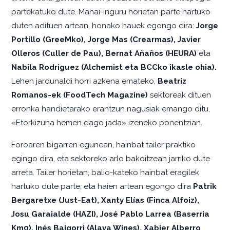
partekatuko dute. Mahai-inguru horietan parte hartuko
duten adituen artean, honako hauek egongo dira:
Jorge
Portillo (GreeMko), Jorge Mas (Crearmas), Javier
Olleros (Culler de Pau), Bernat Añaños (HEURA)
eta
Nabila Rodriguez (Alchemist eta BCCko ikasle ohia).
Lehen jardunaldi horri azkena emateko,
Beatriz
Romanos-ek (FoodTech Magazine)
sektoreak dituen
erronka handietarako erantzun nagusiak emango ditu,
«Etorkizuna hemen dago jada» izeneko ponentzian.
Foroaren bigarren egunean, hainbat tailer praktiko
egingo dira, eta sektoreko arlo bakoitzean jarriko dute
arreta. Tailer horietan, balio-kateko hainbat eragilek
hartuko dute parte, eta haien artean egongo dira
Patrik
Bergaretxe (Just-Eat), Xanty Elías (Finca Alfoiz),
Josu Garaialde (HAZI), José Pablo Larrea (Baserria
Km0), Inés Baigorri (Alava Wines), Xabier Alberro