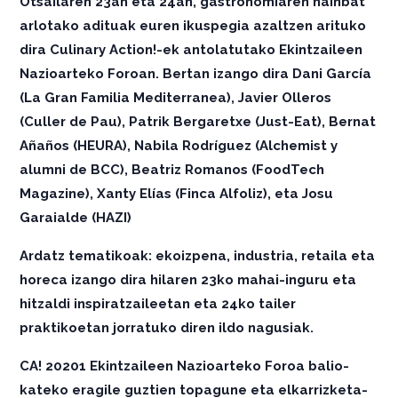
Otsailaren 23an eta 24an, gastronomiaren hainbat
arlotako adituak euren ikuspegia azaltzen arituko
dira Culinary Action!-ek antolatutako Ekintzaileen
Nazioarteko Foroan. Bertan izango dira Dani García
(La Gran Familia Mediterranea), Javier Olleros
(Culler de Pau), Patrik Bergaretxe (Just-Eat), Bernat
Añaños (HEURA), Nabila Rodríguez (Alchemist y
alumni de BCC), Beatriz Romanos (FoodTech
Magazine), Xanty Elías (Finca Alfoliz), eta Josu
Garaialde (HAZI)
Ardatz tematikoak: ekoizpena, industria, retaila eta
horeca izango dira hilaren 23ko mahai-inguru eta
hitzaldi inspiratzaileetan eta 24ko tailer
praktikoetan jorratuko diren ildo nagusiak.
CA! 20201 Ekintzaileen Nazioarteko Foroa balio-
kateko eragile guztien topagune eta elkarrizketa-