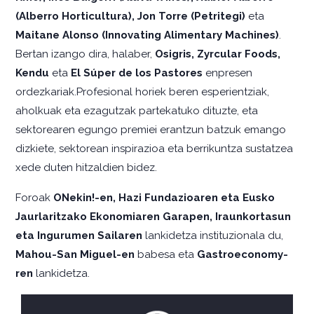
(Alberro Horticultura), Jon Torre (Petritegi)
eta
Maitane Alonso (Innovating Alimentary Machines)
.
Bertan izango dira, halaber,
Osigris, Zyrcular Foods,
Kendu
eta
El Súper de los Pastores
enpresen
ordezkariak.Profesional horiek beren esperientziak,
aholkuak eta ezagutzak partekatuko dituzte, eta
sektorearen egungo premiei erantzun batzuk emango
dizkiete, sektorean inspirazioa eta berrikuntza sustatzea
xede duten hitzaldien bidez.
Foroak
ONekin!-en, Hazi Fundazioaren eta Eusko
Jaurlaritzako Ekonomiaren Garapen, Iraunkortasun
eta Ingurumen Sailaren
lankidetza instituzionala du,
Mahou-San Miguel-en
babesa eta
Gastroeconomy-
ren
lankidetza.