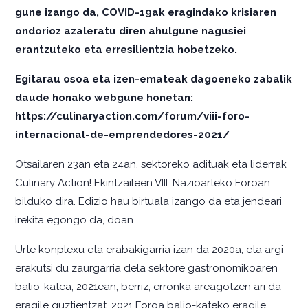
gune izango da, COVID-19ak eragindako krisiaren
ondorioz azaleratu diren ahulgune nagusiei
erantzuteko eta erresilientzia hobetzeko.
Egitarau osoa eta izen-emateak dagoeneko zabalik
daude honako webgune honetan:
https://culinaryaction.com/forum/viii-foro-
internacional-de-emprendedores-2021/
Otsailaren 23an eta 24an, sektoreko adituak eta liderrak
Culinary Action! Ekintzaileen VIII. Nazioarteko Foroan
bilduko dira. Edizio hau birtuala izango da eta jendeari
irekita egongo da, doan.
Urte konplexu eta erabakigarria izan da 2020a, eta argi
erakutsi du zaurgarria dela sektore gastronomikoaren
balio-katea; 2021ean, berriz, erronka areagotzen ari da
eragile guztientzat. 2021 Foroa balio-kateko eragile