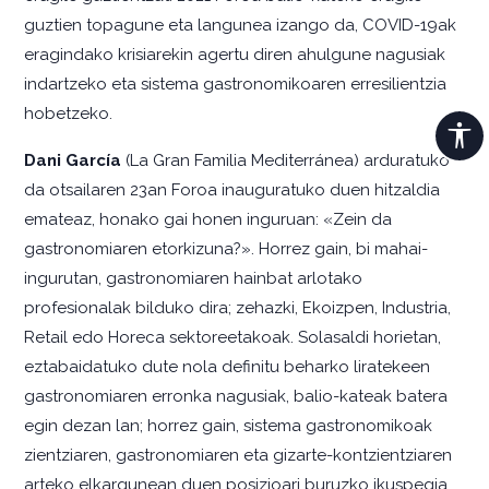
guztien topagune eta langunea izango da, COVID-19ak
eragindako krisiarekin agertu diren ahulgune nagusiak
indartzeko eta sistema gastronomikoaren erresilientzia
hobetzeko.
Dani García
(La Gran Familia Mediterránea) arduratuko
da otsailaren 23an Foroa inauguratuko duen hitzaldia
emateaz, honako gai honen inguruan: «Zein da
gastronomiaren etorkizuna?». Horrez gain, bi mahai-
ingurutan, gastronomiaren hainbat arlotako
profesionalak bilduko dira; zehazki, Ekoizpen, Industria,
Retail edo Horeca sektoreetakoak. Solasaldi horietan,
eztabaidatuko dute nola definitu beharko liratekeen
gastronomiaren erronka nagusiak, balio-kateak batera
egin dezan lan; horrez gain, sistema gastronomikoak
zientziaren, gastronomiaren eta gizarte-kontzientziaren
arteko elkargunean duen posizioari buruzko ikuspegia