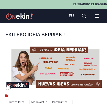
EUSKADIKO ELIKADURA
EU
EKITEKO IDEIA BERRIAK !
Ekintzailetza
Food Invest In
Berrikuntza