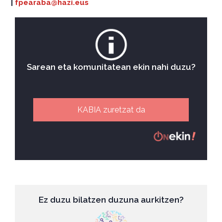
|
fpearaba@hazi.eus
Sarean eta komunitatean ekin nahi duzu?
KABIA zuretzat da
Ez duzu bilatzen duzuna aurkitzen?