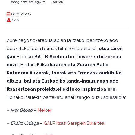
Basogintza eta egurra
Berriak
26/01/2023
Hazi
Zure negozio-eredua abian jartzeko, berritzeko edo
bereizteko ideia berriak bilatzen badituzu…
otsailaren
9an
Bilboko
BAT B Acelerator Towerren hitzordua
duzu.
Bertan,
Elikaduraren eta Zuraren Balio
Katearen Aukerak, Joerak eta Erronkak aurkituko
dituzu, bai eta Euskadiko landa-ingurunean edo
itsasertzean proiektuei ekiteko inspirazioa ere.
Honako hauekin partekatu ahal izango duzu solasaldia:
– Iker Bilbao
–
Neiker
– Ekaitz Urtiaga
–
GALP Itsas Garapen Elkartea