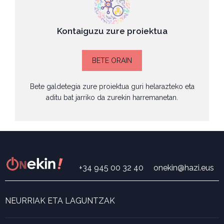
Kontaiguzu zure proiektua
BETE ORAIN
Bete galdetegia zure proiektua guri helarazteko eta
aditu bat jarriko da zurekin harremanetan.
+34 945 00 32 40
onekin@hazi.eus
NEURRIAK ETA LAGUNTZAK
Neurri eta laguntza bilatzailea