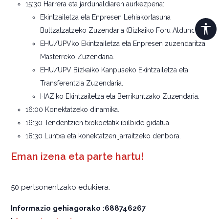
15:30 Harrera eta jardunaldiaren aurkezpena:
Ekintzailetza eta Enpresen Lehiakortasuna
Bultzatzatzeko Zuzendaria (Bizkaiko Foru Aldundia).
EHU/UPVko Ekintzailetza eta Enpresen zuzendaritza
Masterreko Zuzendaria.
EHU/UPV Bizkaiko Kanpuseko Ekintzailetza eta
Transferentzia Zuzendaria.
HAZIko Ekintzailetza eta Berrikuntzako Zuzendaria.
16:00 Konektatzeko dinamika.
16:30 Tendentzien txokoetatik ibilbide gidatua.
18:30 Luntxa eta konektatzen jarraitzeko denbora.
Eman izena eta parte hartu!
50 pertsonentzako edukiera.
Informazio gehiagorako :688746267