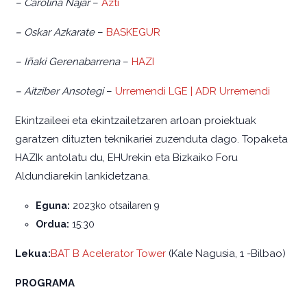
– Carolina Najar
–
Azti
– Oskar Azkarate
–
BASKEGUR
– Iñaki Gerenabarrena
–
HAZI
– Aitziber Ansotegi
–
Urremendi LGE | ADR Urremendi
Ekintzaileei eta ekintzailetzaren arloan proiektuak
garatzen dituzten teknikariei zuzenduta dago. Topaketa
HAZIk antolatu du, EHUrekin eta Bizkaiko Foru
Aldundiarekin lankidetzana.
Eguna:
2023ko otsailaren 9
Ordua:
15:30
Lekua:
BAT B Acelerator Tower
(Kale Nagusia, 1 -Bilbao)
PROGRAMA