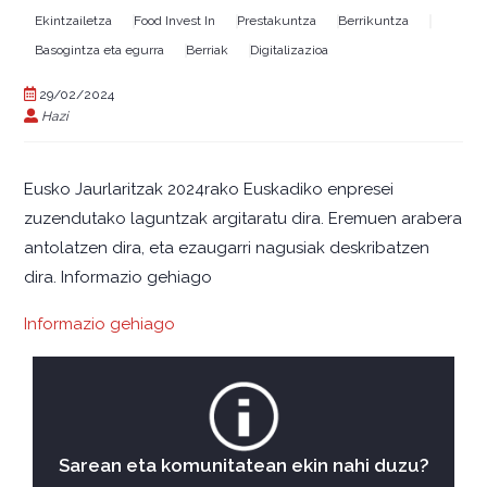
Ekintzailetza
Food Invest In
Prestakuntza
Berrikuntza
Basogintza eta egurra
Berriak
Digitalizazioa
29/02/2024
Hazi
Eusko Jaurlaritzak 2024rako Euskadiko enpresei
zuzendutako laguntzak argitaratu dira. Eremuen arabera
antolatzen dira, eta ezaugarri nagusiak deskribatzen
dira. Informazio gehiago
Informazio gehiago
Sarean eta komunitatean ekin nahi duzu?