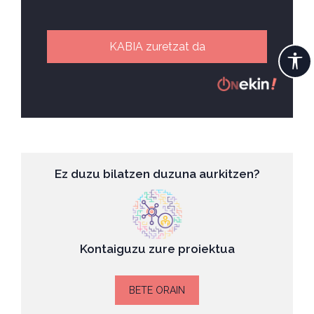
KABIA zuretzat da
Ez duzu bilatzen duzuna aurkitzen?
Kontaiguzu zure proiektua
BETE ORAIN