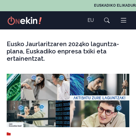
EUSKADIKO ELIKADUR
EU
Eusko Jaurlaritzaren 2024ko laguntza-
plana, Euskadiko enpresa txiki eta
ertainentzat.