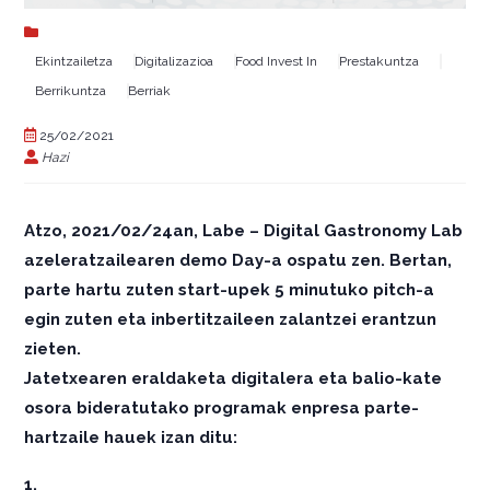
Ekintzailetza
Digitalizazioa
Food Invest In
Prestakuntza
Berrikuntza
Berriak
25/02/2021
Hazi
Atzo, 2021/02/24an, Labe – Digital Gastronomy Lab
azeleratzailearen demo Day-a ospatu zen. Bertan,
parte hartu zuten start-upek 5 minutuko pitch-a
egin zuten eta inbertitzaileen zalantzei erantzun
zieten.
Jatetxearen eraldaketa digitalera eta balio-kate
osora bideratutako programak enpresa parte-
hartzaile hauek izan ditu:
1.