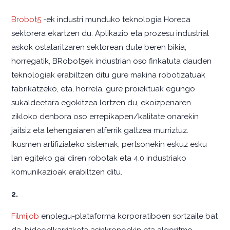
Brobot5
-ek industri munduko teknologia Horeca
sektorera ekartzen du. Aplikazio eta prozesu industrial
askok ostalaritzaren sektorean dute beren bikia;
horregatik, BRobot5ek industrian oso finkatuta dauden
teknologiak erabiltzen ditu gure makina robotizatuak
fabrikatzeko, eta, horrela, gure proiektuak egungo
sukaldeetara egokitzea lortzen du, ekoizpenaren
zikloko denbora oso errepikapen/kalitate onarekin
jaitsiz eta lehengaiaren alferrik galtzea murriztuz.
Ikusmen artifizialeko sistemak, pertsonekin eskuz esku
lan egiteko gai diren robotak eta 4.0 industriako
komunikazioak erabiltzen ditu.
2.
Filmijob
enplegu-plataforma korporatiboen sortzaile bat
da, bideoelkarrizketa asinkronoekin eta algoritmo