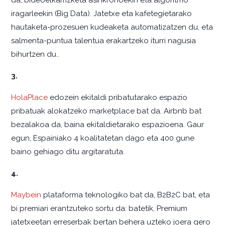
iragarleekin (Big Data). Jatetxe eta kafetegietarako
hautaketa-prozesuen kudeaketa automatizatzen du, eta
salmenta-puntua talentua erakartzeko iturri nagusia
bihurtzen du..
3.
HolaPlace
edozein ekitaldi pribatutarako espazio
pribatuak alokatzeko marketplace bat da. Airbnb bat
bezalakoa da, baina ekitaldietarako espazioena. Gaur
egun, Espainiako 4 koalitatetan dago eta 400 gune
baino gehiago ditu argitaratuta.
4.
Maybein
plataforma teknologiko bat da, B2B2C bat, eta
bi premiari erantzuteko sortu da: batetik, Premium
jatetxeetan erreserbak bertan behera uzteko joera gero