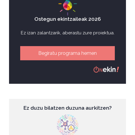
Ostegun ekintzaileak 2026
Ez izan zalantzarik, aberastu zure proiektua.
Begiratu programa hemen
Ez duzu bilatzen duzuna aurkitzen?