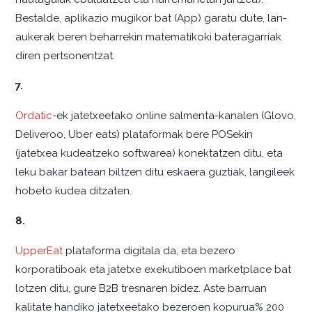
Bestalde, aplikazio mugikor bat (App) garatu dute, lan-
aukerak beren beharrekin matematikoki bateragarriak
diren pertsonentzat.
7.
Ordatic
-ek jatetxeetako online salmenta-kanalen (Glovo,
Deliveroo, Uber eats) plataformak bere POSekin
(jatetxea kudeatzeko softwarea) konektatzen ditu, eta
leku bakar batean biltzen ditu eskaera guztiak, langileek
hobeto kudea ditzaten.
8.
UpperEat
plataforma digitala da, eta bezero
korporatiboak eta jatetxe exekutiboen marketplace bat
lotzen ditu, gure B2B tresnaren bidez. Aste barruan
kalitate handiko jatetxeetako bezeroen kopurua% 200