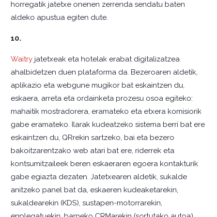
horregatik jatetxe onenen zerrenda sendatu baten
aldeko apustua egiten dute.
10.
Waitry
jatetxeak eta hotelak erabat digitalizatzea
ahalbidetzen duen plataforma da. Bezeroaren aldetik,
aplikazio eta webgune mugikor bat eskaintzen du,
eskaera, arreta eta ordainketa prozesu osoa egiteko:
mahaitik mostradorera, eramateko eta etxera komisiorik
gabe eramateko. Ilarak kudeatzeko sistema berri bat ere
eskaintzen du, QRrekin sartzeko, bai eta bezero
bakoitzarentzako web atari bat ere, riderrek eta
kontsumitzaileek beren eskaeraren egoera kontakturik
gabe egiazta dezaten. Jatetxearen aldetik, sukalde
anitzeko panel bat da, eskaeren kudeaketarekin,
sukaldearekin (KDS), sustapen-motorrarekin,
enplegatuekin, barneko CRMarekin (sortutako autoa),