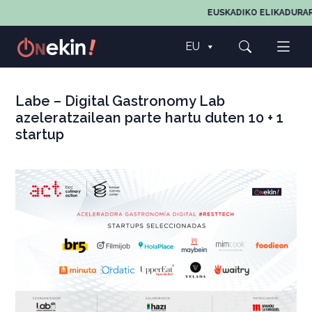
EUSKADIKO ELIKADURAREN,
EU
Labe – Digital Gastronomy Lab
azeleratzailean parte hartu duten 10 + 1
startup