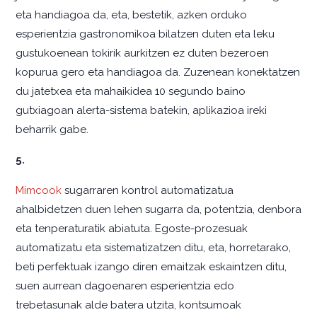
eta handiagoa da, eta, bestetik, azken orduko
esperientzia gastronomikoa bilatzen duten eta leku
gustukoenean tokirik aurkitzen ez duten bezeroen
kopurua gero eta handiagoa da. Zuzenean konektatzen
du jatetxea eta mahaikidea 10 segundo baino
gutxiagoan alerta-sistema batekin, aplikazioa ireki
beharrik gabe.
5.
Mimcook
sugarraren kontrol automatizatua
ahalbidetzen duen lehen sugarra da, potentzia, denbora
eta tenperaturatik abiatuta. Egoste-prozesuak
automatizatu eta sistematizatzen ditu, eta, horretarako,
beti perfektuak izango diren emaitzak eskaintzen ditu,
suen aurrean dagoenaren esperientzia edo
trebetasunak alde batera utzita, kontsumoak