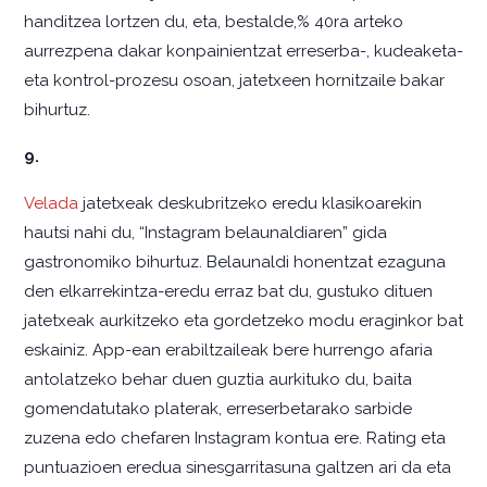
handitzea lortzen du, eta, bestalde,% 40ra arteko
aurrezpena dakar konpainientzat erreserba-, kudeaketa-
eta kontrol-prozesu osoan, jatetxeen hornitzaile bakar
bihurtuz.
9.
Velada
jatetxeak deskubritzeko eredu klasikoarekin
hautsi nahi du, “Instagram belaunaldiaren” gida
gastronomiko bihurtuz. Belaunaldi honentzat ezaguna
den elkarrekintza-eredu erraz bat du, gustuko dituen
jatetxeak aurkitzeko eta gordetzeko modu eraginkor bat
eskainiz. App-ean erabiltzaileak bere hurrengo afaria
antolatzeko behar duen guztia aurkituko du, baita
gomendatutako platerak, erreserbetarako sarbide
zuzena edo chefaren Instagram kontua ere. Rating eta
puntuazioen eredua sinesgarritasuna galtzen ari da eta