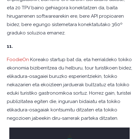
eta 20 TPV baino gehiagora konektatzen da, baita
hirugarrenen softwarearekin ere, bere API propioaren
bidez, bere egungo sistemetara konektatutako 360º
graduko soluzioa emanez.
11.
FoodieOn
Koreako startup bat da, eta herrialdeko tokiko
ekonomia biziberritzea du helburu, tour turistikoen bidez,
elikadura-osagaiei buruzko esperientziekin, tokiko
nekazarien eta ekoizleen jarduerak bultzatuz eta tokiko
eduki turistiko gastronomikoa sortuz. Horrez gain, turistei
publizitatea egiten die, inguruan bidaiatu eta tokiko
elikadura-osagaiak kontsumitu ditzaten eta tokiko
negozioen jabeekin diru-sarrerak parteka ditzaten.