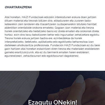
OHARTARAZPENA
Atal honetan, HAZI Fundazioak edozein interesdunen eskura doan jartzen
dituen material eta tresnak biltzen dira, elikaduraren eta zuraren balio-
katearekin zein landaren eta itsasertzaren sustapenarekin lotutako hainbat
alderditan orientabide orokorra emateko. Gogoan izan material eta tresna
horiek orientatzeko eta hedatzeko baino ez direla ematen eta orokorrak direla;
hortaz, ezin dira kasu bakoitzaren behar edo inguruabar zehatzetara egokitu.
Tresna horiek eskura jartzen badira ere, ezinbestekoa da horiek
interpretatzeko, betetzeko, aplikatzeko edo egokitzeko beharrezkoa izan
daitekeen aholkularitza profesionala. Fundación HAZI Fundazioak ez du bere
gain hartzen atal honetan eskaintzen diren tresna eta materialen erabileraren
gaineko erantzukizunik, eta ez du bermerik ematen haien erabilerari,
eguneratzeari, zehaztasunari edo egokitasunari dagokienez.
Ezagutu ONekin!