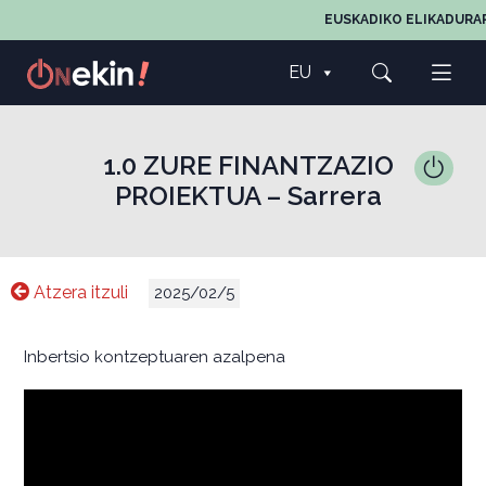
EUSKADIKO ELIKADURAR
EU
1.0 ZURE FINANTZAZIO
PROIEKTUA – Sarrera
Atzera itzuli
2025/02/5
Inbertsio kontzeptuaren azalpena