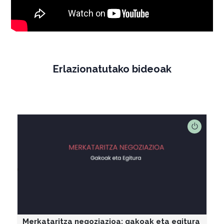
Erlazionatutako bideoak
Merkataritza negoziazioa: gakoak eta egitura