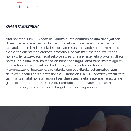
2
→
1
OHARTARAZPENA
Atal honetan, HAZI Fundazioak edozein interesdunen eskura doan jartzen
dituen material eta tresnak biltzen dira, elikaduraren eta zuraren balio-
katearekin zein landaren eta itsasertzaren sustapenarekin lotutako hainbat
alderditan orientabide orokorra emateko. Gogoan izan material eta tresna
horiek orientatzeko eta hedatzeko baino ez direla ematen eta orokorrak direla;
hortaz, ezin dira kasu bakoitzaren behar edo inguruabar zehatzetara egokitu.
Tresna horiek eskura jartzen badira ere, ezinbestekoa da horiek
interpretatzeko, betetzeko, aplikatzeko edo egokitzeko beharrezkoa izan
daitekeen aholkularitza profesionala. Fundación HAZI Fundazioak ez du bere
gain hartzen atal honetan eskaintzen diren tresna eta materialen erabileraren
gaineko erantzukizunik, eta ez du bermerik ematen haien erabilerari,
eguneratzeari, zehaztasunari edo egokitasunari dagokienez.