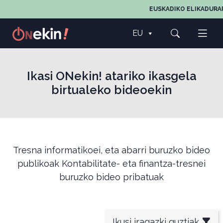
EUSKADIKO ELIKADURAREN
EU
Ikasi ONekin! atariko ikasgela
birtualeko bideoekin
Tresna informatikoei, eta abarri buruzko bideo
publikoak Kontabilitate- eta finantza-tresnei
buruzko bideo pribatuak
Ikusi iragazki guztiak