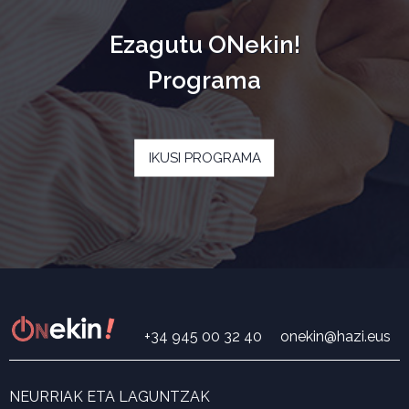
Ezagutu ONekin!
Programa
IKUSI PROGRAMA
+34 945 00 32 40
onekin@hazi.eus
NEURRIAK ETA LAGUNTZAK