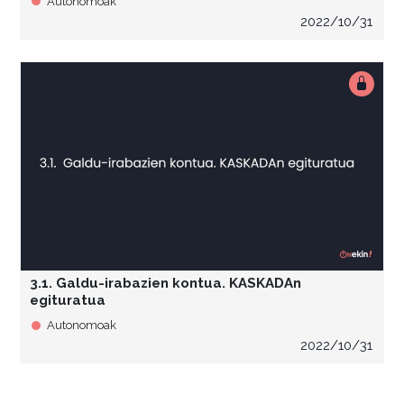
Autonomoak
2022/10/31
3.1. Galdu-irabazien kontua. KASKADAn
egituratua
Autonomoak
2022/10/31