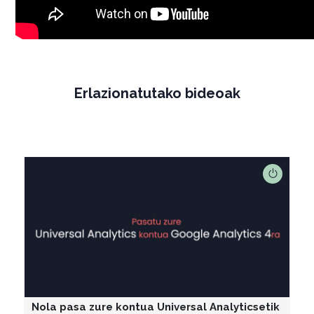
Erlazionatutako bideoak
Nola pasa zure kontua Universal Analyticsetik