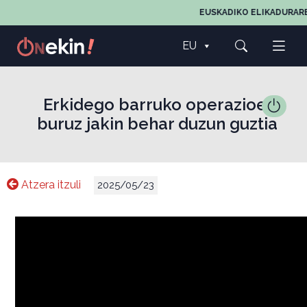
EUSKADIKO ELIKADURAREN,
EU
Erkidego barruko operazioei
buruz jakin behar duzun guztia
Atzera itzuli
2025/05/23