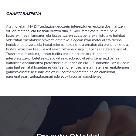
OHARTARAZPENA
Atal honetan, HAZI Fundazioak edozein interesdunen eskura doan jartzen
dituen material eta tresnak biltzen dira, elikaduraren eta zuraren balio-
katearekin zein landaren eta itsasertzaren sustapenarekin lotutako hainbat
alderditan orientabide orokorra emateko. Gogoan izan material eta tresna
horiek orientatzeko eta hedatzeko baino ez direla ematen eta orokorrak direla;
hortaz, ezin dira kasu bakoitzaren behar edo inguruabar zehatzetara egokitu.
Tresna horiek eskura jartzen badira ere, ezinbestekoa da horiek
interpretatzeko, betetzeko, aplikatzeko edo egokitzeko beharrezkoa izan
daitekeen aholkularitza profesionala. Fundación HAZI Fundazioak ez du bere
gain hartzen atal honetan eskaintzen diren tresna eta materialen erabileraren
gaineko erantzukizunik, eta ez du bermerik ematen haien erabilerari,
eguneratzeari, zehaztasunari edo egokitasunari dagokienez.