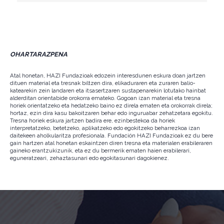
OHARTARAZPENA
Atal honetan, HAZI Fundazioak edozein interesdunen eskura doan jartzen
dituen material eta tresnak biltzen dira, elikaduraren eta zuraren balio-
katearekin zein landaren eta itsasertzaren sustapenarekin lotutako hainbat
alderditan orientabide orokorra emateko. Gogoan izan material eta tresna
horiek orientatzeko eta hedatzeko baino ez direla ematen eta orokorrak direla;
hortaz, ezin dira kasu bakoitzaren behar edo inguruabar zehatzetara egokitu.
Tresna horiek eskura jartzen badira ere, ezinbestekoa da horiek
interpretatzeko, betetzeko, aplikatzeko edo egokitzeko beharrezkoa izan
daitekeen aholkularitza profesionala. Fundación HAZI Fundazioak ez du bere
gain hartzen atal honetan eskaintzen diren tresna eta materialen erabileraren
gaineko erantzukizunik, eta ez du bermerik ematen haien erabilerari,
eguneratzeari, zehaztasunari edo egokitasunari dagokienez.