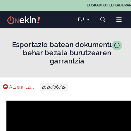
EUSKADIKO ELIKADURAR
EU
Esportazio batean dokumentuak
behar bezala burutzearen
garrantzia
Atzera itzuli
2025/06/25