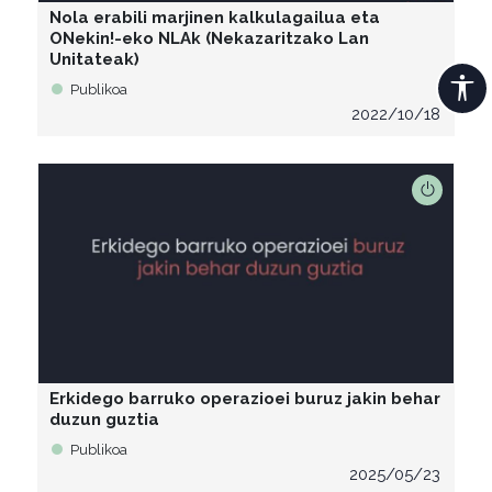
Nola erabili marjinen kalkulagailua eta
ONekin!-eko NLAk (Nekazaritzako Lan
Unitateak)
Publikoa
2022/10/18
Erkidego barruko operazioei buruz jakin behar
duzun guztia
Publikoa
2025/05/23