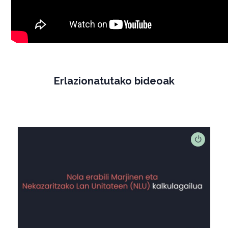
Erlazionatutako bideoak