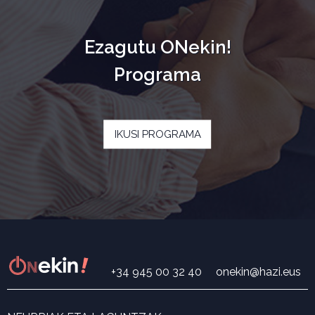
Ezagutu ONekin!
Programa
IKUSI PROGRAMA
+34 945 00 32 40
onekin@hazi.eus