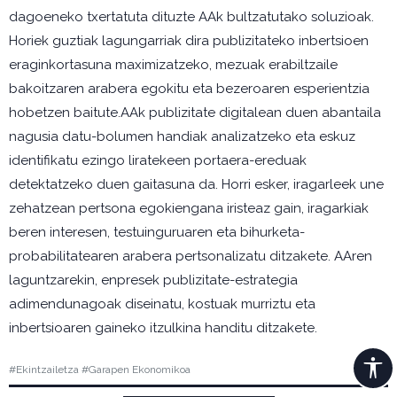
dagoeneko txertatuta dituzte AAk bultzatutako soluzioak.
Horiek guztiak lagungarriak dira publizitateko inbertsioen
eraginkortasuna maximizatzeko, mezuak erabiltzaile
bakoitzaren arabera egokitu eta bezeroaren esperientzia
hobetzen baitute.AAk publizitate digitalean duen abantaila
nagusia datu-bolumen handiak analizatzeko eta eskuz
identifikatu ezingo liratekeen portaera-ereduak
detektatzeko duen gaitasuna da. Horri esker, iragarleek une
zehatzean pertsona egokiengana iristeaz gain, iragarkiak
beren interesen, testuinguruaren eta bihurketa-
probabilitatearen arabera pertsonalizatu ditzakete. AAren
laguntzarekin, enpresek publizitate-estrategia
adimendunagoak diseinatu, kostuak murriztu eta
inbertsioaren gaineko itzulkina handitu ditzakete.
#Ekintzailetza #Garapen Ekonomikoa