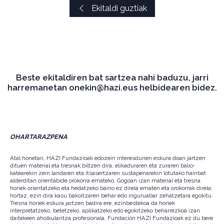
Ekitaldi guztiak
Beste ekitaldiren bat sartzea nahi baduzu, jarri
harremanetan onekin@hazi.eus helbidearen bidez.
OHARTARAZPENA
Atal honetan, HAZI Fundazioak edozein interesdunen eskura doan jartzen
dituen material eta tresnak biltzen dira, elikaduraren eta zuraren balio-
katearekin zein landaren eta itsasertzaren sustapenarekin lotutako hainbat
alderditan orientabide orokorra emateko. Gogoan izan material eta tresna
horiek orientatzeko eta hedatzeko baino ez direla ematen eta orokorrak direla;
hortaz, ezin dira kasu bakoitzaren behar edo inguruabar zehatzetara egokitu.
Tresna horiek eskura jartzen badira ere, ezinbestekoa da horiek
interpretatzeko, betetzeko, aplikatzeko edo egokitzeko beharrezkoa izan
daitekeen aholkularitza profesionala. Fundación HAZI Fundazioak ez du bere