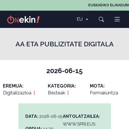
EUSKADIKO ELIKADURA
EU
AA ETA PUBLIZITATE DIGITALA
2026-06-15
EREMUA:
KATEGORIA:
MOTA:
Digitalizazioa
|
Besteak
|
Formakuntza
DATA:
2026-06-15
ANTOLATZAILEA:
WWW.SPRI.EUS
ORDUA:
14:30