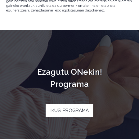
gain hartzen atal honetan eskaintzen diren tresna eta materialen erabileraren
gaineko erantzukizunik, eta ez du bermerik ematen haien erabilerari,
eguneratzeari, zehaztasunari edo egokitasunari dagokienez.
Ezagutu ONekin!
Programa
IKUSI PROGRAMA