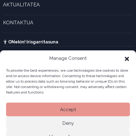
Gaztenek Araba kalkulagailua
AKTUALITATEA
Forma juridikoak
Aktualitatea eta azken berriak
Enpresa berritzaileen galeria
KONTAKTUA
UTA kalkulagailua
Ikusi harremanetarako formularioa
Kabia
ONekin! Irisgarritasuna
Manage Consent
To provide the best experiences, we use technologies like cookies to store
and/or access device information. Consenting to these technologies will
allow us to process data such as browsing behavior or unique IDs on this
site. Not consenting or withdrawing consent, may adversely affect certain
features and functions.
Accept
Deny