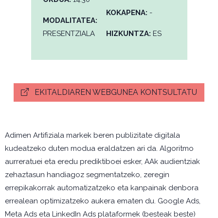
KOKAPENA:
-
MODALITATEA:
PRESENTZIALA
HIZKUNTZA:
ES
EKITALDIAREN WEBGUNEA KONTSULTATU
Adimen Artifiziala markek beren publizitate digitala
kudeatzeko duten modua eraldatzen ari da. Algoritmo
aurreratuei eta eredu prediktiboei esker, AAk audientziak
zehaztasun handiagoz segmentatzeko, zeregin
errepikakorrak automatizatzeko eta kanpainak denbora
errealean optimizatzeko aukera ematen du. Google Ads,
Meta Ads eta LinkedIn Ads plataformek (besteak beste)