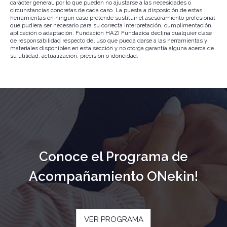
carácter general, por lo que pueden no ajustarse a las necesidades o
circunstancias concretas de cada caso. La puesta a disposición de estas
herramientas en ningún caso pretende sustituir el asesoramiento profesional
que pudiera ser necesario para su correcta interpretación, cumplimentación,
aplicación o adaptación. Fundación HAZI Fundazioa declina cualquier clase
de responsabilidad respecto del uso que pueda darse a las herramientas y
materiales disponibles en esta sección y no otorga garantía alguna acerca de
su utilidad, actualización, precisión o idoneidad.
Conoce el Programa de
Acompañamiento ONekin!
VER PROGRAMA