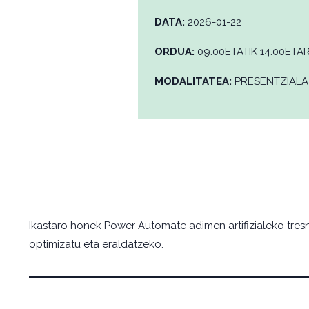
DATA:
2026-01-22
ORDUA:
09:00ETATIK 14:00ETA
MODALITATEA:
PRESENTZIALA
Ikastaro honek Power Automate adimen artifizialeko tresn
optimizatu eta eraldatzeko.