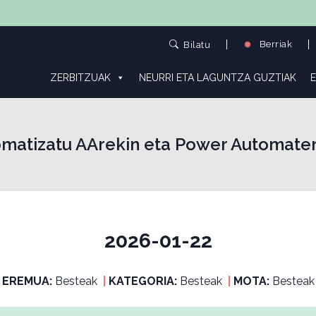
Berriak
Bilatu
ZERBITZUAK
NEURRI ETA LAGUNTZA GUZTIAK
E
matizatu AArekin eta Power Automate
2026-01-22
EREMUA:
Besteak
|
KATEGORIA:
Besteak
|
MOTA:
Besteak