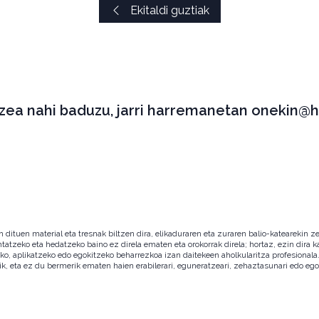
Ekitaldi guztiak
tzea nahi baduzu, jarri harremanetan onekin@h
ituen material eta tresnak biltzen dira, elikaduraren eta zuraren balio-katearekin ze
ntatzeko eta hedatzeko baino ez direla ematen eta orokorrak direla; hortaz, ezin dira
zeko, aplikatzeko edo egokitzeko beharrezkoa izan daitekeen aholkularitza profesion
ik, eta ez du bermerik ematen haien erabilerari, eguneratzeari, zehaztasunari edo eg