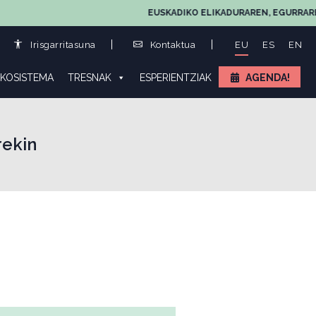
EUSKADIKO ELIKADURAREN, EGURRAREN ETA 
Irisgarritasuna
Kontaktua
EU
ES
EN
KOSISTEMA
TRESNAK
ESPERIENTZIAK
AGENDA!
rekin