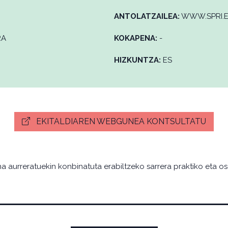
ANTOLATZAILEA:
WWW.SPRI.
RA
KOKAPENA:
-
HIZKUNTZA:
ES
EKITALDIAREN WEBGUNEA KONTSULTATU
a aurreratuekin konbinatuta erabiltzeko sarrera praktiko eta os