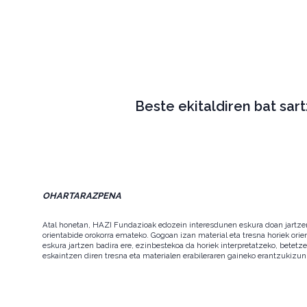
Beste ekitaldiren bat sar
OHARTARAZPENA
Atal honetan, HAZI Fundazioak edozein interesdunen eskura doan jartzen d
orientabide orokorra emateko. Gogoan izan material eta tresna horiek orie
eskura jartzen badira ere, ezinbestekoa da horiek interpretatzeko, betet
eskaintzen diren tresna eta materialen erabileraren gaineko erantzukizun