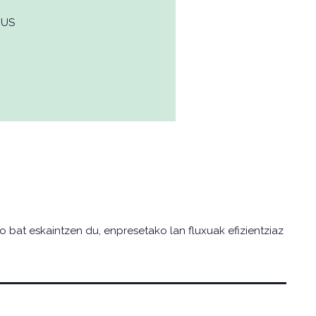
EUS
o bat eskaintzen du, enpresetako lan fluxuak efizientziaz