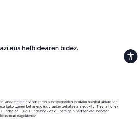
azi.eus helbidearen bidez.
in landaren eta itsasertzaren sustapenarekin lotutako hainbat alderditan
 kasu bakoitzaren behar edo inguruabar zehatzetara egokitu. Tresna horiek
ala. Fundación HAZI Fundazioak ez du bere gain hartzen atal honetan
okitasunari dagokienez.