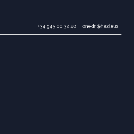
+34 945 00 32 40
onekin@hazi.eus