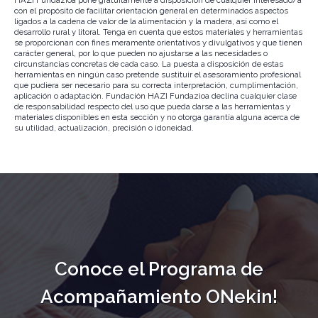
HAZI Fundazioa pone gratuitamente a disposición de cualquier interesado/a
con el propósito de facilitar orientación general en determinados aspectos
ligados a la cadena de valor de la alimentación y la madera, así como el
desarrollo rural y litoral. Tenga en cuenta que estos materiales y herramientas
se proporcionan con fines meramente orientativos y divulgativos y que tienen
carácter general, por lo que pueden no ajustarse a las necesidades o
circunstancias concretas de cada caso. La puesta a disposición de estas
herramientas en ningún caso pretende sustituir el asesoramiento profesional
que pudiera ser necesario para su correcta interpretación, cumplimentación,
aplicación o adaptación. Fundación HAZI Fundazioa declina cualquier clase
de responsabilidad respecto del uso que pueda darse a las herramientas y
materiales disponibles en esta sección y no otorga garantía alguna acerca de
su utilidad, actualización, precisión o idoneidad.
Conoce el Programa de
Acompañamiento ONekin!