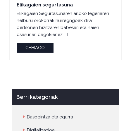
Elikagaien segurtasuna
Elikagaien Segurtasunaren arloko legeriaren
helburu orokorrak hurregngoak dira:
pertsonen bizitzaren babesari eta haien
osasunari dagokienez […]
GEHIAGO
Berri kategoriak
Basogintza eta egurra
Digitalizazioa