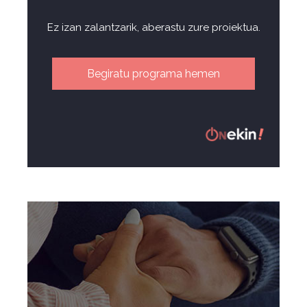
Ez izan zalantzarik, aberastu zure proiektua.
Begiratu programa hemen