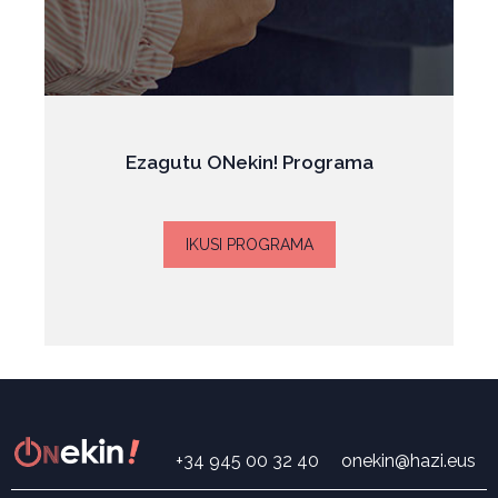
Ezagutu ONekin! Programa
IKUSI PROGRAMA
+34 945 00 32 40
onekin@hazi.eus