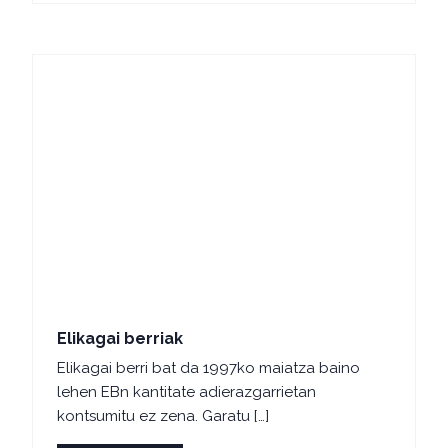
Elikagai berriak
Elikagai berri bat da 1997ko maiatza baino
lehen EBn kantitate adierazgarrietan
kontsumitu ez zena. Garatu […]