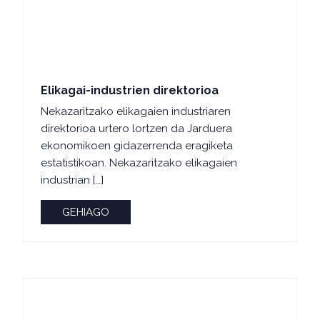
Elikagai-industrien direktorioa
Nekazaritzako elikagaien industriaren
direktorioa urtero lortzen da Jarduera
ekonomikoen gidazerrenda eragiketa
estatistikoan. Nekazaritzako elikagaien
industrian […]
GEHIAGO