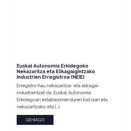
Euskal Autonomia Erkidegoko
Nekazaritza eta Elikagaigintzako
Industrien Erregistroa (NEIE)
Erregistro hau nekazaritza- eta elikagai-
industrientzat da, Euskal Autonomia
Erkidegoan establezimenduren bat izan eta
nekazaritzako eta […]
GEHIAGO