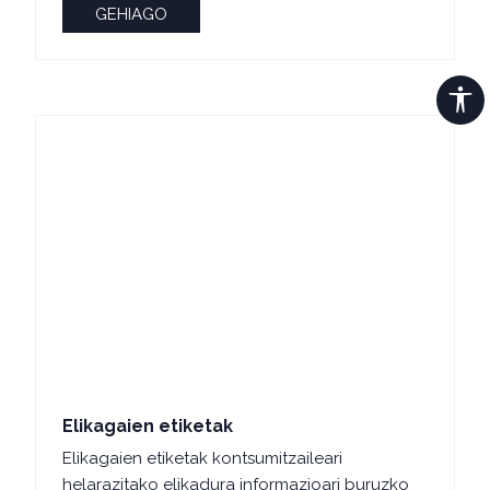
GEHIAGO
Elikagaien etiketak
Elikagaien etiketak kontsumitzaileari
helarazitako elikadura informazioari buruzko