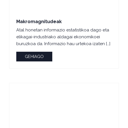
Makromagnitudeak
Atal honetan informazio estatistikoa dago eta
elikagai-industriako aldagai ekonomikoei
buruzkoa da. Informazio hau urtekoa izaten […]
GEHIAGO