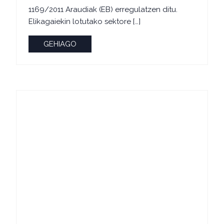
1169/2011 Araudiak (EB) erregulatzen ditu.
Elikagaiekin lotutako sektore […]
GEHIAGO