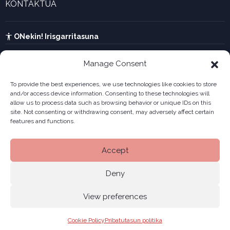
KONTAKTUA
UTA kalkulagailua
Ikusi harremanetarako formularioa
Kabia
ONekin! Irisgarritasuna
Manage Consent
To provide the best experiences, we use technologies like cookies to store
and/or access device information. Consenting to these technologies will
allow us to process data such as browsing behavior or unique IDs on this
site. Not consenting or withdrawing consent, may adversely affect certain
features and functions.
Accept
Deny
View preferences
Legala
Pribatutasun politika
Cookiak
© 2026 ONekin
|
|
|
Cookie Policy
Pribatutasun politika
Gunearen mapa