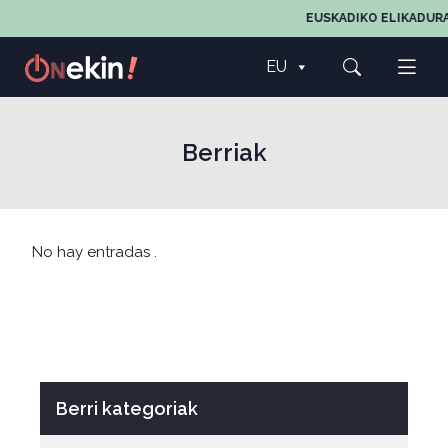
EUSKADIKO ELIKADURA
EU
Berriak
No hay entradas .
Berri kategoriak