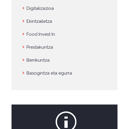
Digitalizazioa
Ekintzailetza
Food Invest In
Prestakuntza
Berrikuntza
Basogintza eta egurra