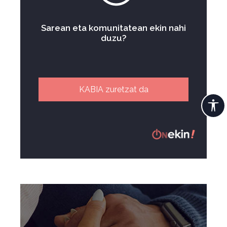
Sarean eta komunitatean ekin nahi
duzu?
KABIA zuretzat da