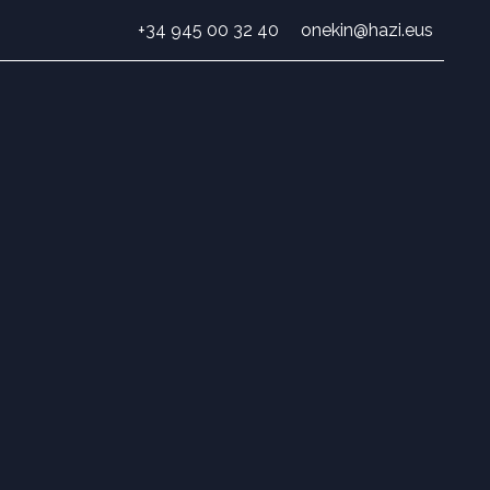
+34 945 00 32 40
onekin@hazi.eus