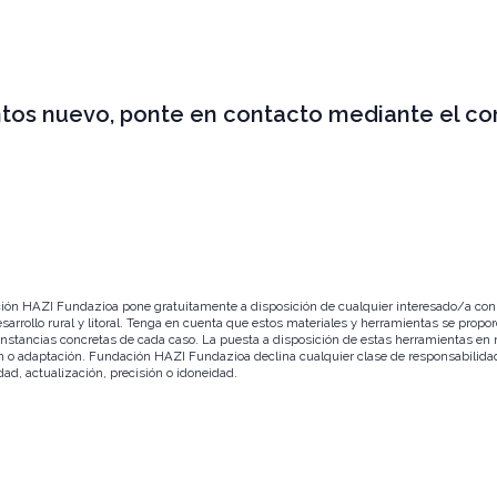
tos nuevo, ponte en contacto mediante el co
ión HAZI Fundazioa pone gratuitamente a disposición de cualquier interesado/a con e
esarrollo rural y litoral. Tenga en cuenta que estos materiales y herramientas se prop
cunstancias concretas de cada caso. La puesta a disposición de estas herramientas en
ión o adaptación. Fundación HAZI Fundazioa declina cualquier clase de responsabilida
dad, actualización, precisión o idoneidad.