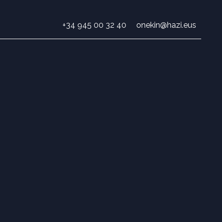
+34 945 00 32 40
onekin@hazi.eus