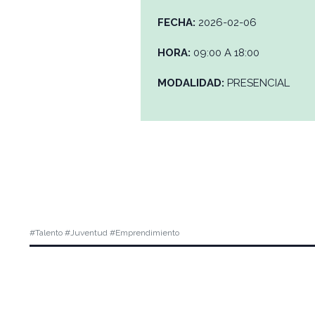
FECHA:
2026-02-06
HORA:
09:00 A 18:00
MODALIDAD:
PRESENCIAL
#Talento #Juventud #Emprendimiento