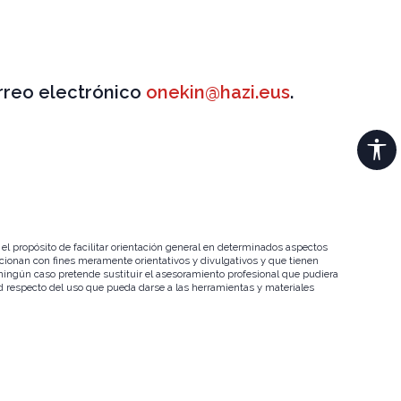
rreo electrónico
onekin@hazi.eus
.
l propósito de facilitar orientación general en determinados aspectos
orcionan con fines meramente orientativos y divulgativos y que tienen
 ningún caso pretende sustituir el asesoramiento profesional que pudiera
d respecto del uso que pueda darse a las herramientas y materiales