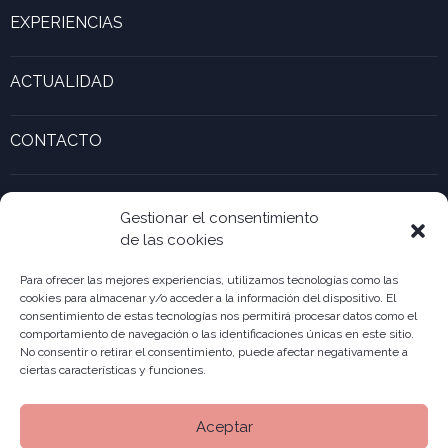
Innovación
Calculadora de capitales
Programas y planes
EXPERIENCIAS
Calculadora de márgenes
Experiencias inspiradoras
Calculadora de Gaztenek Araba
ACTUALIDAD
Formas jurídicas
Actualidad y noticias recientes
Galería de empresas Innovadoras
CONTACTO
Calculadora de UTAs
Ver formulario de contacto
Kabia
Accesibilidad ONekin!
Gestionar el consentimiento
de las cookies
Para ofrecer las mejores experiencias, utilizamos tecnologías como las
cookies para almacenar y/o acceder a la información del dispositivo. El
consentimiento de estas tecnologías nos permitirá procesar datos como el
comportamiento de navegación o las identificaciones únicas en este sitio.
No consentir o retirar el consentimiento, puede afectar negativamente a
ciertas características y funciones.
Aceptar