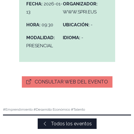
FECHA:
2026-01-
ORGANIZADOR:
13
WWW.SPRI.EUS
HORA:
09:30
UBICACIÓN:
-
MODALIDAD:
IDIOMA:
-
PRESENCIAL
CONSULTAR WEB DEL EVENTO
#Emprendimiento #Desarrollo Económico #Talento
Todos los eventos