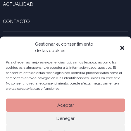
Calculadora de Gaztenek Araba
ACTUALIDAD
Formas jurídicas
Actualidad y noticias recientes
Galería de empresas Innovadoras
CONTACTO
Calculadora de UTAs
Ver formulario de contacto
Kabia
Accesibilidad ONekin!
Gestionar el consentimiento
de las cookies
Para ofrecer las mejores experiencias, utilizamos tecnologías como las
cookies para almacenar y/o acceder a la información del dispositivo. El
consentimiento de estas tecnologías nos permitirá procesar datos como el
comportamiento de navegación o las identificaciones únicas en este sitio.
No consentir o retirar el consentimiento, puede afectar negativamente a
ciertas características y funciones.
Aceptar
Denegar