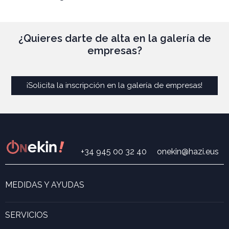
¿Quieres darte de alta en la galería de
empresas?
¡Solicita la inscripción en la galería de empresas!
+34 945 00 32 40
onekin@hazi.eus
MEDIDAS Y AYUDAS
Buscador de medidas y ayudas
Programa de Acompañamiento ONekin!
SERVICIOS