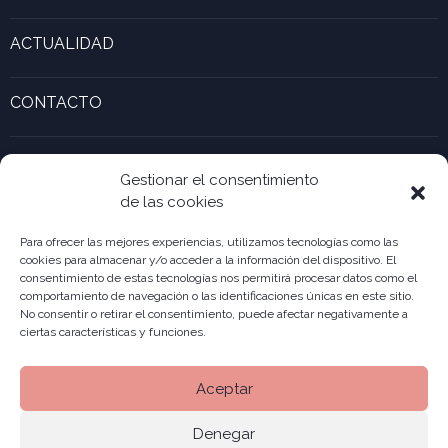
Calculadora de márgenes
Experiencias inspiradoras
Calculadora de Gaztenek Araba
ACTUALIDAD
Formas jurídicas
Actualidad y noticias recientes
Galería de empresas Innovadoras
CONTACTO
Calculadora de UTAs
Ver formulario de contacto
Kabia
Accesibilidad ONekin!
Gestionar el consentimiento
de las cookies
Para ofrecer las mejores experiencias, utilizamos tecnologías como las
cookies para almacenar y/o acceder a la información del dispositivo. El
consentimiento de estas tecnologías nos permitirá procesar datos como el
comportamiento de navegación o las identificaciones únicas en este sitio.
No consentir o retirar el consentimiento, puede afectar negativamente a
ciertas características y funciones.
Aceptar
Denegar