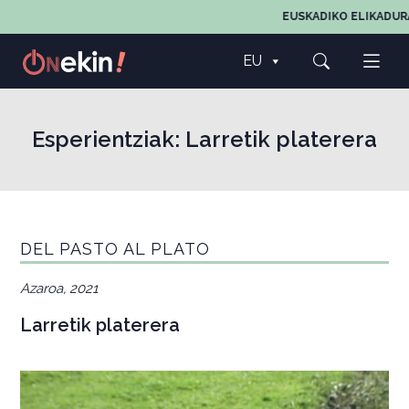
EUSKADIKO ELIKADURA
EU
Esperientziak:
Larretik platerera
DEL PASTO AL PLATO
Azaroa, 2021
Larretik platerera