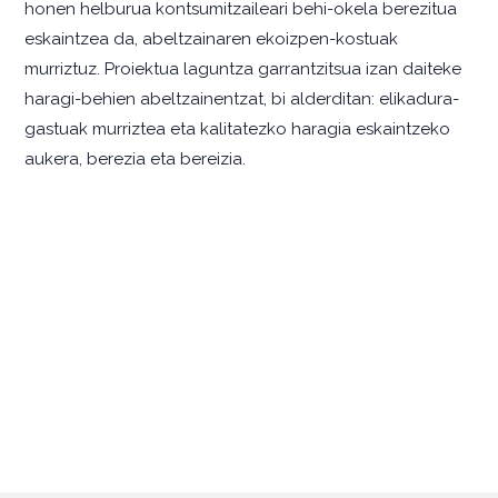
honen helburua kontsumitzaileari behi-okela berezitua
eskaintzea da, abeltzainaren ekoizpen-kostuak
murriztuz. Proiektua laguntza garrantzitsua izan daiteke
haragi-behien abeltzainentzat, bi alderditan: elikadura-
gastuak murriztea eta kalitatezko haragia eskaintzeko
aukera, berezia eta bereizia.