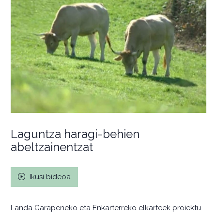
Laguntza haragi-behien
abeltzainentzat
Ikusi bideoa
Landa Garapeneko eta Enkarterreko elkarteek proiektu