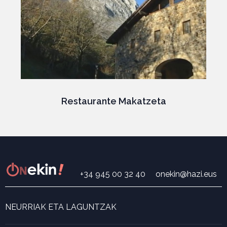
Restaurante Makatzeta
+34 945 00 32 40
onekin@hazi.eus
NEURRIAK ETA LAGUNTZAK
Neurri eta laguntza bilatzailea