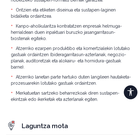
hobetzeko sustapen-formatu berriak garatzea.
Ontzien eta etiketen diseinua eta sustapen-laginen
bidalketa ordaintzea.
Kanpo-aholkularitza kontratatzen enpresak helmuga-
herrialdean duen inpaktuari buruzko jasangarritasun-
txostenak egiteko.
Atzerriko ezarpen produktibo eta komertzialekin lotutako
gastuak ordaintzen (bideragarritasun-azterlanak, negozio-
planak, auditoretzak eta alokairu- eta hornidura-gastuak
barne).
Atzerriko lanetan parte hartuko duten langileen hautaketa-
prozesuarekin lotutako gastuak ordaintzen.
Merkatuetan sartzeko beharrezkoak diren sustapen-
ekintzak edo ikerketak eta azterlanak egiten.
Laguntza mota