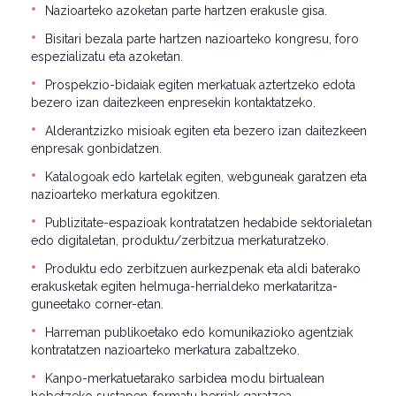
Nazioarteko azoketan parte hartzen erakusle gisa.
Bisitari bezala parte hartzen nazioarteko kongresu, foro
espezializatu eta azoketan.
Prospekzio-bidaiak egiten merkatuak aztertzeko edota
bezero izan daitezkeen enpresekin kontaktatzeko.
Alderantzizko misioak egiten eta bezero izan daitezkeen
enpresak gonbidatzen.
Katalogoak edo kartelak egiten, webguneak garatzen eta
nazioarteko merkatura egokitzen.
Publizitate-espazioak kontratatzen hedabide sektorialetan
edo digitaletan, produktu/zerbitzua merkaturatzeko.
Produktu edo zerbitzuen aurkezpenak eta aldi baterako
erakusketak egiten helmuga-herrialdeko merkataritza-
guneetako corner-etan.
Harreman publikoetako edo komunikazioko agentziak
kontratatzen nazioarteko merkatura zabaltzeko.
Kanpo-merkatuetarako sarbidea modu birtualean