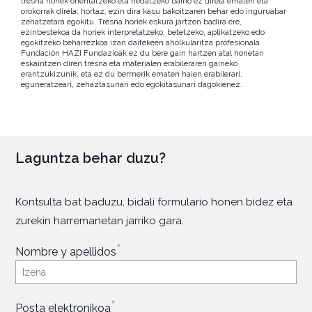
tresna horiek orientatzeko eta hedatzeko baino ez direla ematen eta
orokorrak direla; hortaz, ezin dira kasu bakoitzaren behar edo inguruabar
zehatzetara egokitu. Tresna horiek eskura jartzen badira ere,
ezinbestekoa da horiek interpretatzeko, betetzeko, aplikatzeko edo
egokitzeko beharrezkoa izan daitekeen aholkularitza profesionala.
Fundación HAZI Fundazioak ez du bere gain hartzen atal honetan
eskaintzen diren tresna eta materialen erabileraren gaineko
erantzukizunik, eta ez du bermerik ematen haien erabilerari,
eguneratzeari, zehaztasunari edo egokitasunari dagokienez.
Laguntza behar duzu?
Kontsulta bat baduzu, bidali formulario honen bidez eta
zurekin harremanetan jarriko gara.
*
Nombre y apellidos
*
Posta elektronikoa