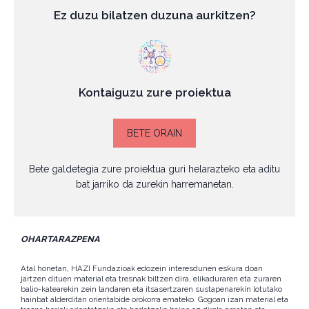
Ez duzu bilatzen duzuna aurkitzen?
Kontaiguzu zure proiektua
BETE ORAIN
Bete galdetegia zure proiektua guri helarazteko eta aditu
bat jarriko da zurekin harremanetan.
OHARTARAZPENA
Atal honetan, HAZI Fundazioak edozein interesdunen eskura doan
jartzen dituen material eta tresnak biltzen dira, elikaduraren eta zuraren
balio-katearekin zein landaren eta itsasertzaren sustapenarekin lotutako
hainbat alderditan orientabide orokorra emateko. Gogoan izan material eta