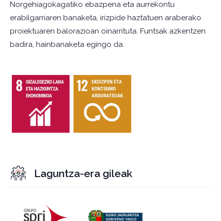
Norgehiagokagatiko ebazpena eta aurrekontu
erabilgarriaren banaketa, irizpide haztatuen araberako
proiektuaren balorazioan oinarrituta. Funtsak azkentzen
badira, hainbanaketa egingo da.
Laguntza-era gileak