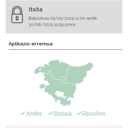
Itxita
Baliozkoa 05/05/2025 12:00 amtik
30/06/2025 11:59 pmra
Aplikazio-erremua