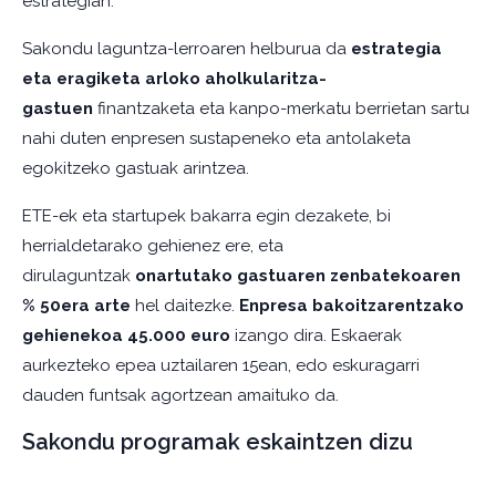
estrategian.
Sakondu laguntza-lerroaren helburua da
estrategia
eta eragiketa arloko aholkularitza-
gastuen
finantzaketa eta kanpo-merkatu berrietan sartu
nahi duten enpresen sustapeneko eta antolaketa
egokitzeko gastuak arintzea.
ETE-ek eta startupek bakarra egin dezakete, bi
herrialdetarako gehienez ere, eta
dirulaguntzak
onartutako gastuaren zenbatekoaren
% 50era arte
hel daitezke.
Enpresa bakoitzarentzako
gehienekoa 45.000 euro
izango dira. Eskaerak
aurkezteko epea uztailaren 15ean, edo eskuragarri
dauden funtsak agortzean amaituko da.
Sakondu programak eskaintzen dizu