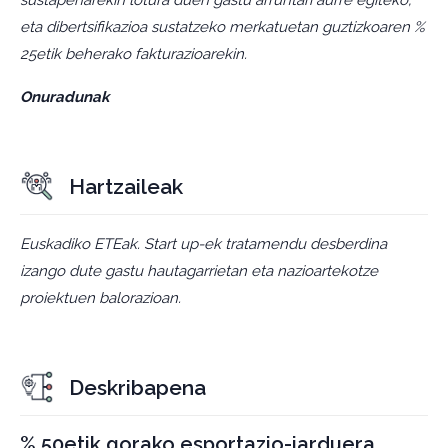
sustapenarekin lotura duen gastu arruntari aurre egiteko,
eta dibertsifikazioa sustatzeko merkatuetan guztizkoaren %
25etik beherako fakturazioarekin.
Onuradunak
Hartzaileak
Euskadiko ETEak. Start up-ek tratamendu desberdina
izango dute gastu hautagarrietan eta nazioartekotze
proiektuen balorazioan.
Deskribapena
% 50etik gorako esportazio-jarduera