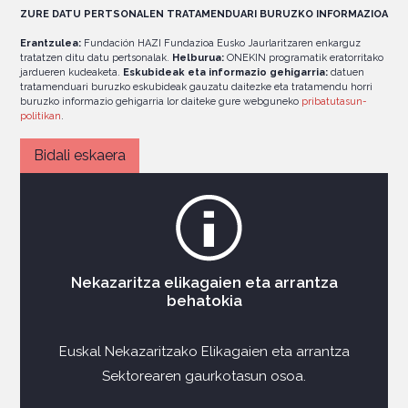
ZURE DATU PERTSONALEN TRATAMENDUARI BURUZKO INFORMAZIOA
Erantzulea:
Fundación HAZI Fundazioa Eusko Jaurlaritzaren enkarguz
tratatzen ditu datu pertsonalak.
Helburua:
ONEKIN programatik eratorritako
jardueren kudeaketa.
Eskubideak eta informazio gehigarria:
datuen
tratamenduari buruzko eskubideak gauzatu daitezke eta tratamendu horri
buruzko informazio gehigarria lor daiteke gure webguneko
pribatutasun-
politikan
.
Nekazaritza elikagaien eta arrantza
behatokia
Euskal Nekazaritzako Elikagaien eta arrantza
Sektorearen gaurkotasun osoa.