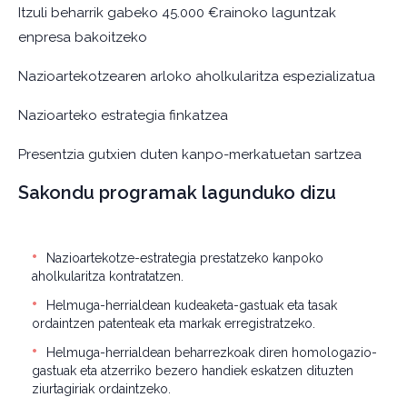
Itzuli beharrik gabeko 45.000 €rainoko laguntzak
enpresa bakoitzeko
Nazioartekotzearen arloko aholkularitza espezializatua
Nazioarteko estrategia finkatzea
Presentzia gutxien duten kanpo-merkatuetan sartzea
Sakondu programak lagunduko dizu
Nazioartekotze-estrategia prestatzeko kanpoko
aholkularitza kontratatzen.
Helmuga-herrialdean kudeaketa-gastuak eta tasak
ordaintzen patenteak eta markak erregistratzeko.
Helmuga-herrialdean beharrezkoak diren homologazio-
gastuak eta atzerriko bezero handiek eskatzen dituzten
ziurtagiriak ordaintzeko.