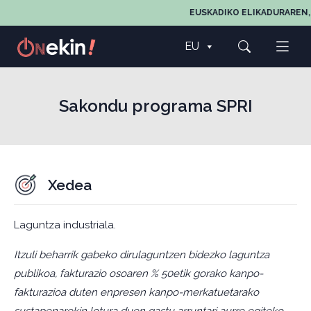
EUSKADIKO ELIKADURAREN, 
EU
Sakondu programa SPRI
Xedea
Laguntza industriala.
Itzuli beharrik gabeko dirulaguntzen bidezko laguntza
publikoa, fakturazio osoaren % 50etik gorako kanpo-
fakturazioa duten enpresen kanpo-merkatuetarako