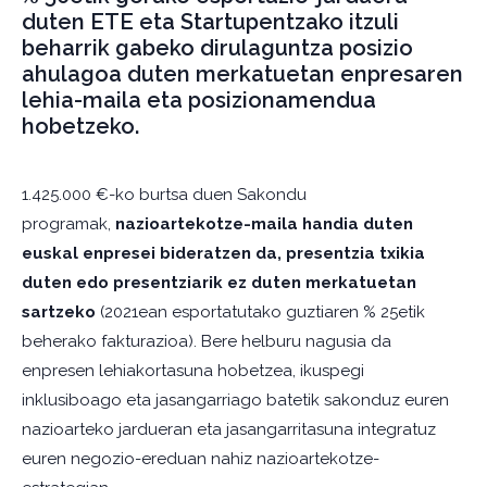
duten ETE eta Startupentzako itzuli
beharrik gabeko dirulaguntza posizio
ahulagoa duten merkatuetan enpresaren
lehia-maila eta posizionamendua
hobetzeko.
1.425.000 €-ko burtsa duen Sakondu
programak,
nazioartekotze-maila handia duten
euskal enpresei bideratzen da, presentzia txikia
duten edo presentziarik ez duten merkatuetan
sartzeko
(2021ean esportatutako guztiaren % 25etik
beherako fakturazioa). Bere helburu nagusia da
enpresen lehiakortasuna hobetzea, ikuspegi
inklusiboago eta jasangarriago batetik sakonduz euren
nazioarteko jardueran eta jasangarritasuna integratuz
euren negozio-ereduan nahiz nazioartekotze-