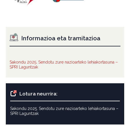
Informazioa eta tramitazioa
Sakondu 2025. Sendotu zure nazioarteko lehiakortasuna –
SPRI Laguntzak
Lotura neurrira:
Sakondu 2025. Sendotu zure nazioarteko lehiakortasuna –
SPRI Laguntzak