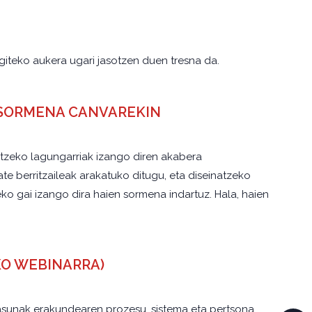
iteko aukera ugari jasotzen duen tresna da.
E SORMENA CANVAREKIN
atzeko lagungarriak izango diren akabera
te berritzaileak arakatuko ditugu, eta diseinatzeko
o gai izango dira haien sormena indartuz. Hala, haien
NEKO WEBINARRA)
tasunak erakundearen prozesu, sistema eta pertsona