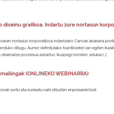
 diseinu grafikoa. Indartu zure nortasun korp
zioaren nortasun korporatiboa indartzeko Canvak akabera profe
anduko ditugu. Aurrez definitutako txantiloiekin lan egiten ikasi
 diseinatze-prozesua azkartuz. Ikuspegi horrekin, edukia […]
 e-mailingak (ONLINEKO WEBINARRA)
ioak sortu eta kudeatu nahi dituzten enpresarientzat.