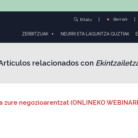
Berriak
Bilatu
ZERBITZUAK
NEURRI ETA LAGUNTZA GUZTIAK
E
Artículos relacionados con
Ekintzailetz
egia zure negozioarentzat (ONLINEKO WEBINAR