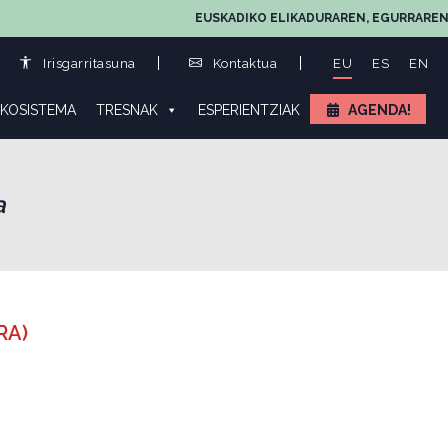
EUSKADIKO ELIKADURAREN, EGURRAREN E
Irisgarritasuna
Kontaktua
EU
ES
EN
KOSISTEMA
TRESNAK
ESPERIENTZIAK
AGENDA!
a
RA)