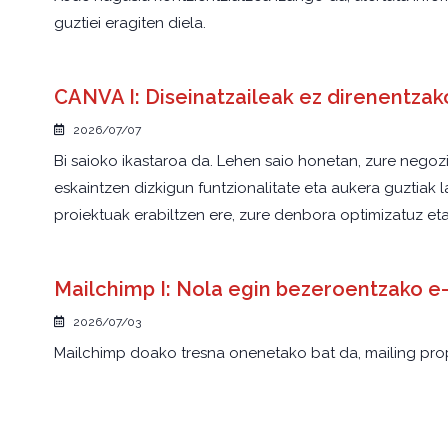
guztiei eragiten diela.
CANVA I: Diseinatzaileak ez direnentzako
2026/07/07
Bi saioko ikastaroa da. Lehen saio honetan, zure nego
eskaintzen dizkigun funtzionalitate eta aukera guztiak l
proiektuak erabiltzen ere, zure denbora optimizatuz eta
Mailchimp I: Nola egin bezeroentzako
2026/07/03
Mailchimp doako tresna onenetako bat da, mailing prop