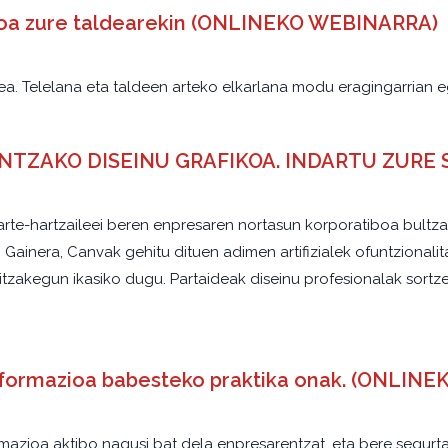
ioa zure taldearekin (ONLINEKO WEBINARRA)
. Telelana eta taldeen arteko elkarlana modu eragingarrian eg
NENTZAKO DISEINU GRAFIKOA. INDARTU ZUR
rte-hartzaileei beren enpresaren nortasun korporatiboa bultz
ainera, Canvak gehitu dituen adimen artifizialek ofuntzionalita
zakegun ikasiko dugu. Partaideak diseinu profesionalak sortzek
informazioa babesteko praktika onak. (ONLI
ormazioa aktibo nagusi bat dela enpresarentzat, eta bere segur