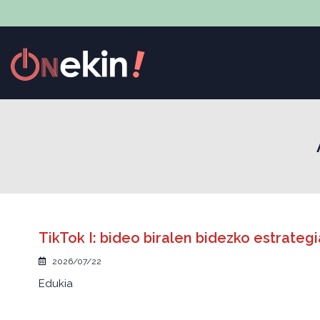
TikTok I: bideo biralen bidezko estrat
2026/07/22
Edukia