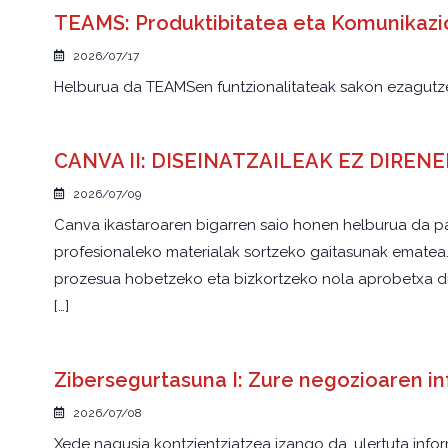
TEAMS: Produktibitatea eta Komunikaz
2026/07/17
Helburua da TEAMSen funtzionalitateak sakon ezagutzea
CANVA II: DISEINATZAILEAK EZ DIRE
2026/07/09
Canva ikastaroaren bigarren saio honen helburua da pa
profesionaleko materialak sortzeko gaitasunak ematea. G
prozesua hobetzeko eta bizkortzeko nola aprobetxa dit
[…]
Zibersegurtasuna I: Zure negozioaren 
2026/07/08
Xede nagusia kontzientziatzea izango da, ulertuta inf