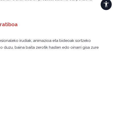
oratiboa
sionaleko irudiak, animazioa eta bideoak sortzeko
ko duzu, baina baita zerotik hasten edo oinarri gisa zure