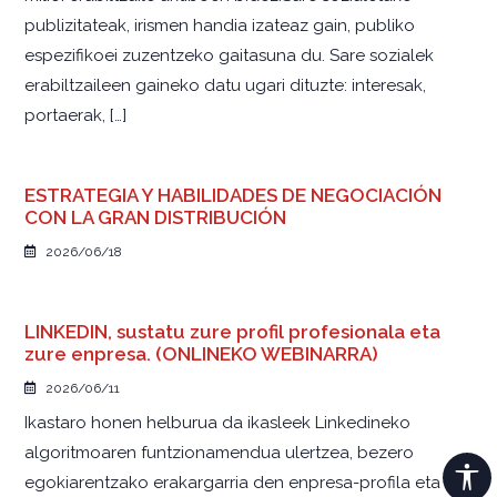
publizitateak, irismen handia izateaz gain, publiko
espezifikoei zuzentzeko gaitasuna du. Sare sozialek
erabiltzaileen gaineko datu ugari dituzte: interesak,
portaerak, […]
ESTRATEGIA Y HABILIDADES DE NEGOCIACIÓN
CON LA GRAN DISTRIBUCIÓN
2026/06/18
LINKEDIN, sustatu zure profil profesionala eta
zure enpresa. (ONLINEKO WEBINARRA)
2026/06/11
Ikastaro honen helburua da ikasleek Linkedineko
algoritmoaren funtzionamendua ulertzea, bezero
egokiarentzako erakargarria den enpresa-profila eta