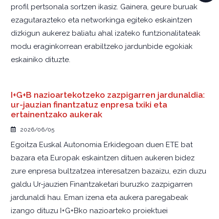
profil pertsonala sortzen ikasiz. Gainera, geure buruak
ezagutarazteko eta networkinga egiteko eskaintzen
dizkigun aukerez baliatu ahal izateko funtzionalitateak
modu eraginkorrean erabiltzeko jardunbide egokiak
eskainiko dituzte.
I+G+B nazioartekotzeko zazpigarren jardunaldia:
ur-jauzian finantzatuz enpresa txiki eta
ertainentzako aukerak
2026/06/05
Egoitza Euskal Autonomia Erkidegoan duen ETE bat
bazara eta Europak eskaintzen dituen aukeren bidez
zure enpresa bultzatzea interesatzen bazaizu, ezin duzu
galdu Ur-jauzien Finantzaketari buruzko zazpigarren
jardunaldi hau. Eman izena eta aukera paregabeak
izango dituzu I+G+Bko nazioarteko proiektuei