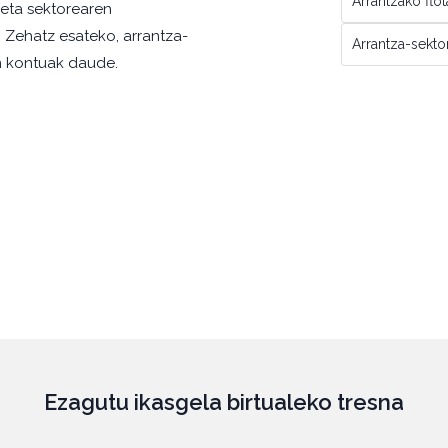
Arrantzako flot
eta sektorearen
. Zehatz esateko, arrantza-
Arrantza-sekt
en kontuak daude.
Ezagutu ikasgela birtualeko tresna