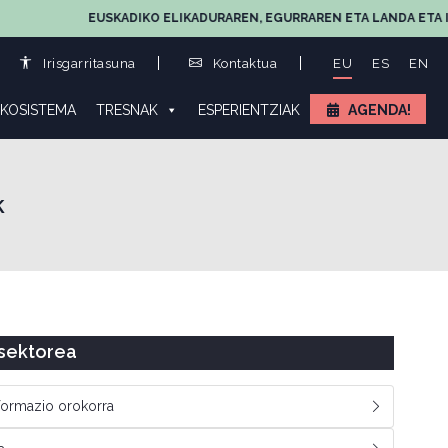
EUSKADIKO ELIKADURAREN, EGURRAREN ETA LANDA ETA I
Irisgarritasuna
Kontaktua
EU
ES
EN
KOSISTEMA
TRESNAK
ESPERIENTZIAK
AGENDA!
k
 sektorea
formazio orokorra