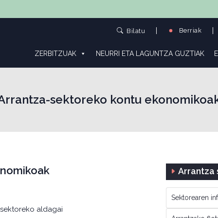
Berriak
Bilatu
ZERBITZUAK
NEURRI ETA LAGUNTZA GUZTIAK
E
Arrantza-sektoreko kontu ekonomikoa
konomikoak
Arrantza
Sektorearen in
-sektoreko aldagai