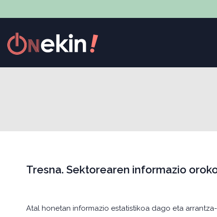
Tresna. Sektorearen informazio oroko
Atal honetan informazio estatistikoa dago eta arrantz