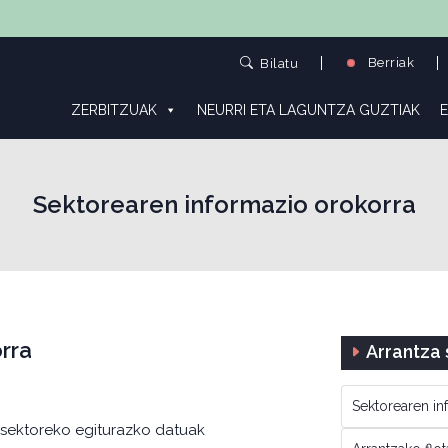
Berriak
Bilatu
ZERBITZUAK
NEURRI ETA LAGUNTZA GUZTIAK
E
Sektorearen informazio orokorra
rra
Arrantza
Sektorearen in
a-sektoreko egiturazko datuak