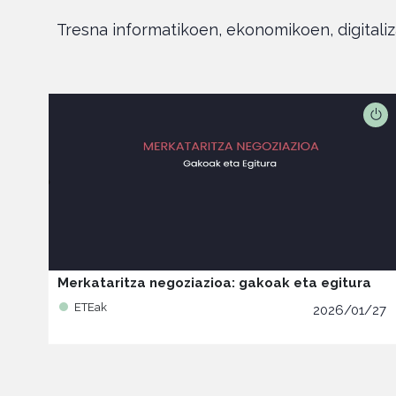
Tresna informatikoen, ekonomikoen, digitaliz
Merkataritza negoziazioa: gakoak eta egitura
ETEak
2026/01/27