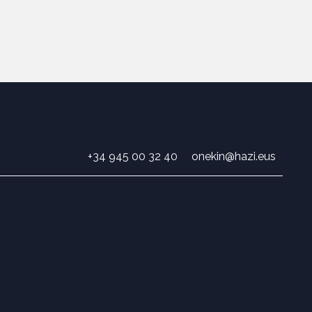
+34 945 00 32 40
onekin@hazi.eus