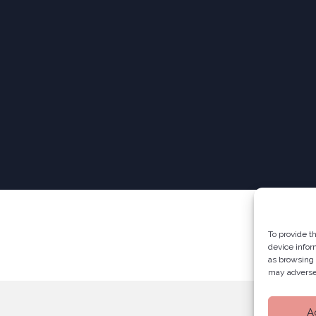
To provide t
device infor
as browsing 
may adversel
A