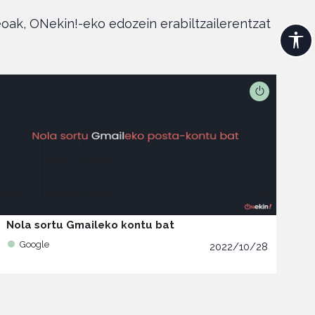
eoak, ONekin!-eko edozein erabiltzailerentzat
Nola sortu Gmaileko kontu bat
Google
2022/10/28