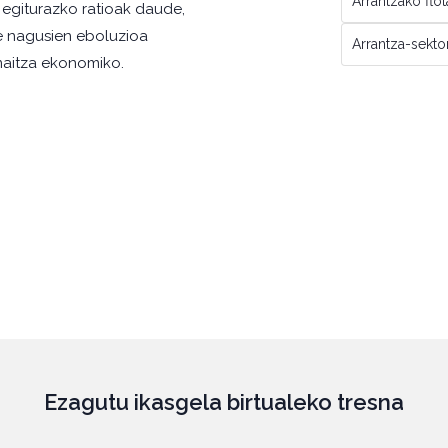
Arrantzako flot
egiturazko ratioak daude,
ie nagusien eboluzioa
Arrantza-sekt
maitza ekonomiko.
Ezagutu ikasgela birtualeko tresna