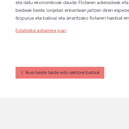
eta datu ekonomikoak daude. Flotaren adierazleak eta 
besteak beste, lonjetan enkantean jartzen diren espez
(kopurua eta balioa) eta arrantzako flotaren hainbat e
Estatistika azkarrera joan
Ikusi beste talde edo sektore batzuk