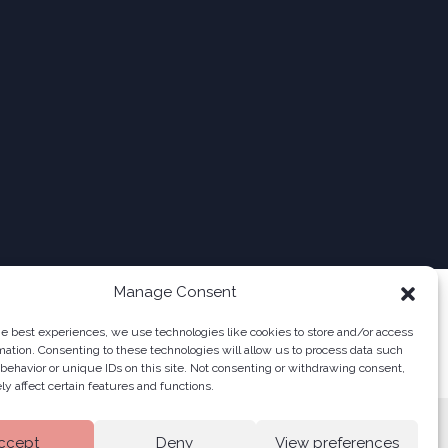
Manage Consent
he best experiences, we use technologies like cookies to store and/or access
mation. Consenting to these technologies will allow us to process data such
behavior or unique IDs on this site. Not consenting or withdrawing consent,
y affect certain features and functions.
ccept
Deny
View preferences