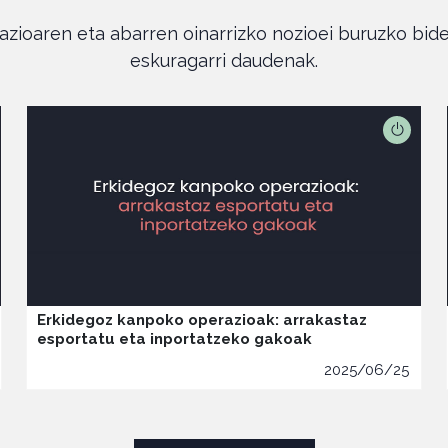
azioaren eta abarren oinarrizko nozioei buruzko bid
eskuragarri daudenak.
Erkidegoz kanpoko operazioak: arrakastaz
esportatu eta inportatzeko gakoak
2025/06/25