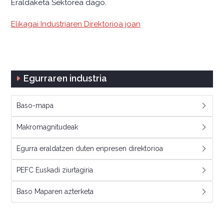
Eraldaketa Sektorea dago.
Elikagai Industriaren Direktorioa joan
Egurraren industria
Baso-mapa
Makromagnitudeak
Egurra eraldatzen duten enpresen direktorioa
PEFC Euskadi ziurtagiria
Baso Maparen azterketa