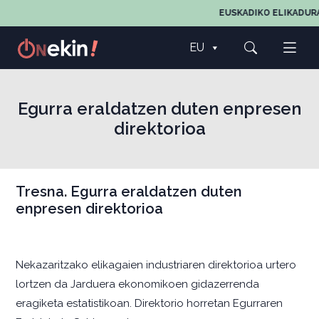
EUSKADIKO ELIKADUR
EU
Egurra eraldatzen duten enpresen
direktorioa
Tresna. Egurra eraldatzen duten
enpresen direktorioa
Nekazaritzako elikagaien industriaren direktorioa urtero
lortzen da Jarduera ekonomikoen gidazerrenda
eragiketa estatistikoan. Direktorio horretan Egurraren