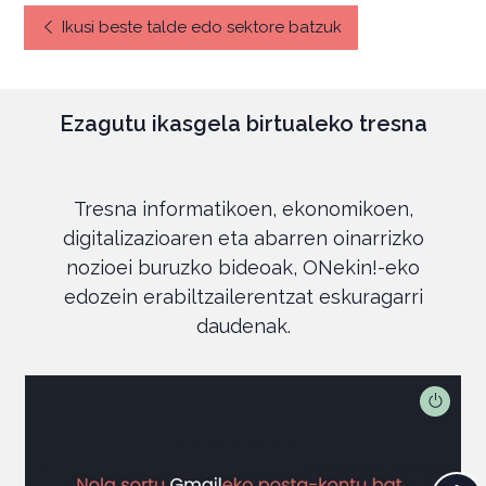
Ikusi beste talde edo sektore batzuk
Ezagutu ikasgela birtualeko tresna
Tresna informatikoen, ekonomikoen,
digitalizazioaren eta abarren oinarrizko
nozioei buruzko bideoak, ONekin!-eko
edozein erabiltzailerentzat eskuragarri
daudenak.