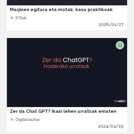
Marjinen egitura eta motak: kasu praktikoak
ETEak
2026/01/27
Zer da Chat GPT? Ikasi lehen urratsak ematen
Digitalizazioa
2024/04/19