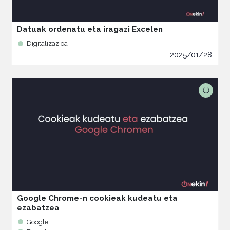
Datuak ordenatu eta iragazi Excelen
Digitalizazioa
2025/01/28
Google Chrome-n cookieak kudeatu eta
ezabatzea
Google