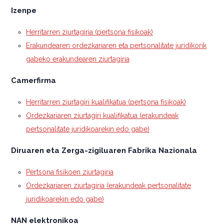
Izenpe
Herritarren ziurtagiria (pertsona fisikoak)
Erakundearen ordezkariaren eta pertsonalitate juridikorik
gabeko erakundearen ziurtagiria
Camerfirma
Herritarren ziurtagiri kualifikatua (pertsona fisikoak)
Ordezkariaren ziurtagiri kualifikatua (erakundeak
pertsonalitate juridikoarekin edo gabe)
Diruaren eta Zerga-zigiluaren Fabrika Nazionala
Pertsona fisikoen ziurtagiria
Ordezkariaren ziurtagiria (erakundeak pertsonalitate
juridikoarekin edo gabe)
NAN elektronikoa