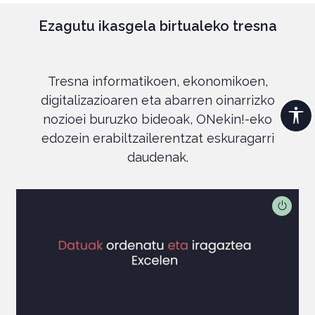
Ezagutu ikasgela birtualeko tresna
Tresna informatikoen, ekonomikoen,
digitalizazioaren eta abarren oinarrizko
nozioei buruzko bideoak, ONekin!-eko
edozein erabiltzailerentzat eskuragarri
daudenak.