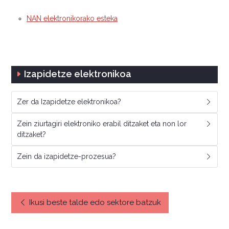
NAN elektronikorako esteka
Izapidetze elektronikoa
Zer da Izapidetze elektronikoa?
Zein ziurtagiri elektroniko erabil ditzaket eta non lor
ditzaket?
Zein da izapidetze-prozesua?
Ikusi beste talde edo sektore batzuk