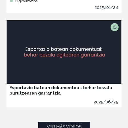
Digitalizazioa
2025/01/28
Esportazio batean dokumentuak behar bezala
burutzearen garrantzia
2025/06/25
VER MÁS VIDEOS