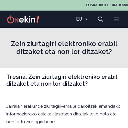
EUSKADIKO ELIKADURAR
EU
Zein ziurtagiri elektroniko erabil
ditzaket eta non lor ditzaket?
Tresna. Zein ziurtagiri elektroniko erabil
ditzaket eta non lor ditzaket?
Jarraian erakunde ziurtagiri-emaile bakoitzak emandako
informaziorako estekak jasotzen dira, jakiteko nola eta
non lortu ziurtagiri horiek.