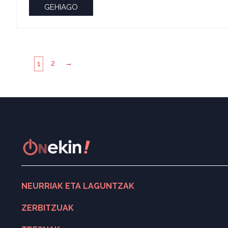
GEHIAGO
2
→
1
NEURRIAK ETA LAGUNTZAK
Neurri eta laguntza bilatzailea
ZERBITZUAK
ONekin! Laguntza-programa
Digitalizazioa