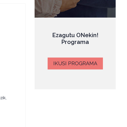
Ezagutu ONekin!
Programa
IKUSI PROGRAMA
zik,