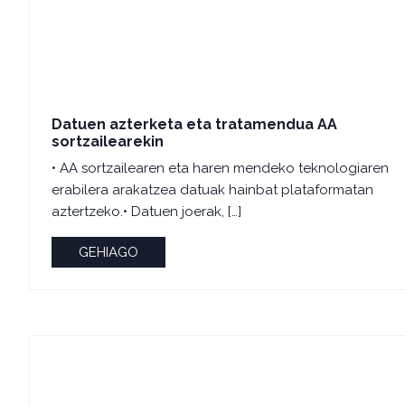
Datuen azterketa eta tratamendua AA
sortzailearekin
• AA sortzailearen eta haren mendeko teknologiaren
erabilera arakatzea datuak hainbat plataformatan
aztertzeko.• Datuen joerak, […]
GEHIAGO