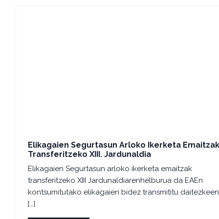
Elikagaien Segurtasun Arloko Ikerketa Emaitza
Transferitzeko XIII. Jardunaldia
Elikagaien Segurtasun arloko ikerketa emaitzak
transferitzeko XIII Jardunaldiarenhelburua da EAEn
kontsumitutako elikagaien bidez transmititu daitezkeen
[…]