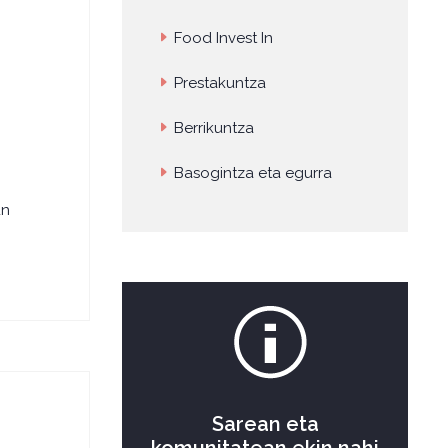
Food Invest In
Prestakuntza
Berrikuntza
Basogintza eta egurra
un
Sarean eta