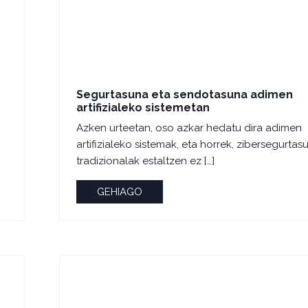
Segurtasuna eta sendotasuna adimen
artifizialeko sistemetan
Azken urteetan, oso azkar hedatu dira adimen
artifizialeko sistemak, eta horrek, zibersegurtas
tradizionalak estaltzen ez […]
GEHIAGO