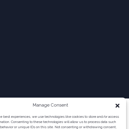
Manage Consent
he best experiences, we use technologies like cookies to store and/or access
mation. Consenting to these technologies will allow us to process data such
behavior or unique IDs on this site. Not consenting or withdrawing consent,