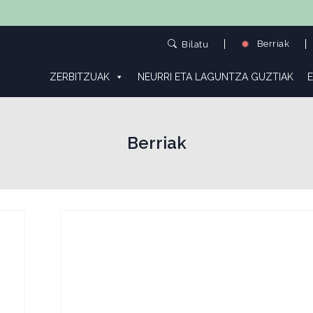
Berriak
Bilatu
ZERBITZUAK
NEURRI ETA LAGUNTZA GUZTIAK
E
Berriak