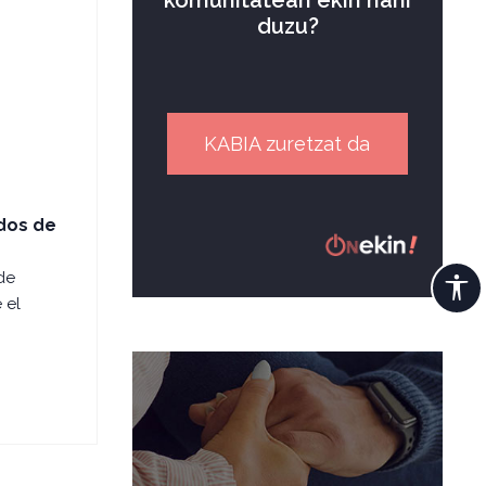
komunitatean ekin nahi
duzu?
KABIA zuretzat da
ados de
de
 el