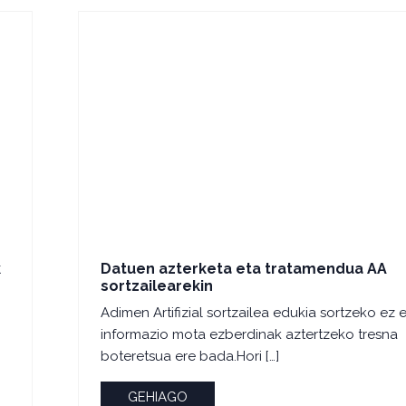
k
Datuen azterketa eta tratamendua AA
sortzailearekin
Adimen Artifizial sortzailea edukia sortzeko ez e
informazio mota ezberdinak aztertzeko tresna
boteretsua ere bada.Hori […]
GEHIAGO