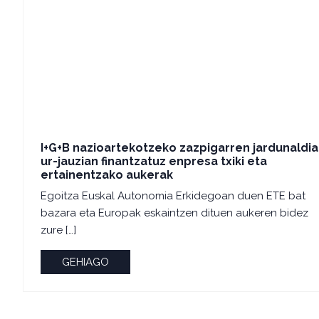
I+G+B nazioartekotzeko zazpigarren jardunaldia
ur-jauzian finantzatuz enpresa txiki eta
ertainentzako aukerak
Egoitza Euskal Autonomia Erkidegoan duen ETE bat
bazara eta Europak eskaintzen dituen aukeren bidez
zure […]
GEHIAGO