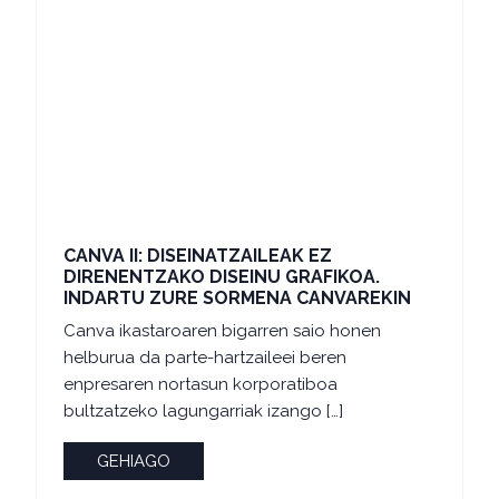
CANVA II: DISEINATZAILEAK EZ
DIRENENTZAKO DISEINU GRAFIKOA.
INDARTU ZURE SORMENA CANVAREKIN
Canva ikastaroaren bigarren saio honen
helburua da parte-hartzaileei beren
enpresaren nortasun korporatiboa
bultzatzeko lagungarriak izango […]
GEHIAGO