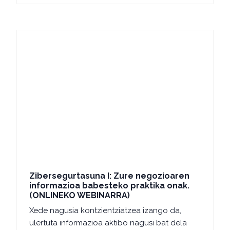
Zibersegurtasuna I: Zure negozioaren
informazioa babesteko praktika onak.
(ONLINEKO WEBINARRA)
Xede nagusia kontzientziatzea izango da,
ulertuta informazioa aktibo nagusi bat dela