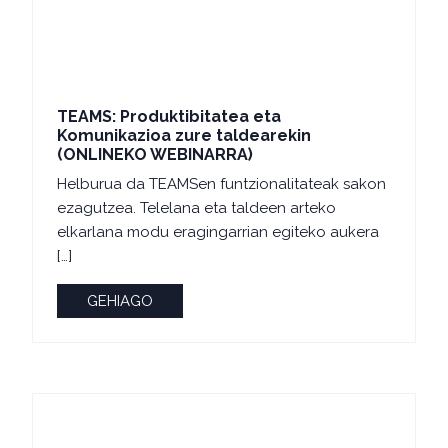
TEAMS: Produktibitatea eta
Komunikazioa zure taldearekin
(ONLINEKO WEBINARRA)
Helburua da TEAMSen funtzionalitateak sakon
ezagutzea. Telelana eta taldeen arteko
elkarlana modu eragingarrian egiteko aukera
[…]
GEHIAGO