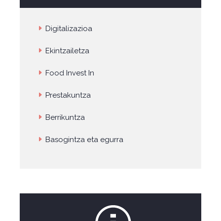
Digitalizazioa
Ekintzailetza
Food Invest In
Prestakuntza
Berrikuntza
Basogintza eta egurra