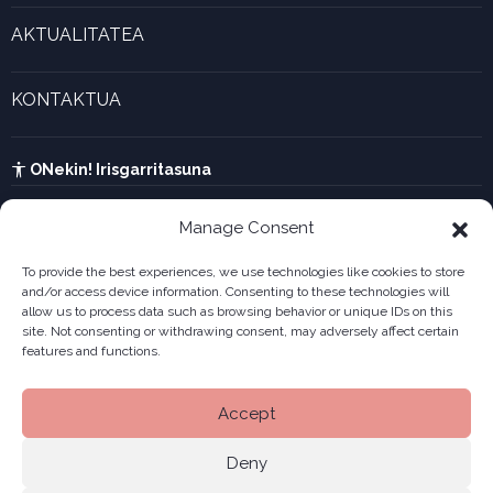
Esperientzia bizigarriak
Gaztenek Araba kalkulagailua
AKTUALITATEA
Forma juridikoak
Aktualitatea eta azken berriak
Enpresa berritzaileen galeria
KONTAKTUA
UTA kalkulagailua
Ikusi harremanetarako formularioa
Kabia
ONekin! Irisgarritasuna
Manage Consent
To provide the best experiences, we use technologies like cookies to store
and/or access device information. Consenting to these technologies will
allow us to process data such as browsing behavior or unique IDs on this
site. Not consenting or withdrawing consent, may adversely affect certain
features and functions.
Accept
Deny