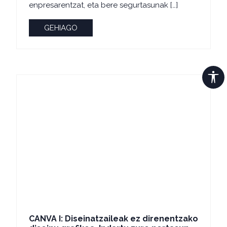
enpresarentzat, eta bere segurtasunak […]
GEHIAGO
CANVA I: Diseinatzaileak ez direnentzako