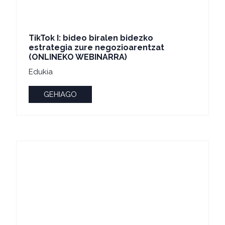
TikTok I: bideo biralen bidezko
estrategia zure negozioarentzat
(ONLINEKO WEBINARRA)
Edukia
GEHIAGO