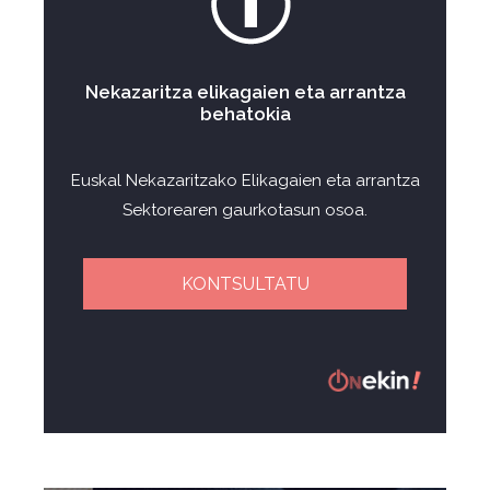
Nekazaritza elikagaien eta arrantza
behatokia
Euskal Nekazaritzako Elikagaien eta arrantza
Sektorearen gaurkotasun osoa.
KONTSULTATU