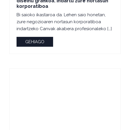
diseinu grafikoa. Indartu zure nortasun
korporatiboa
Bi saioko ikastaroa da. Lehen saio honetan,
zure negozioaren nortasun korporatiboa
indartzeko Canvak akabera profesionaleko […]
GEHIAGO