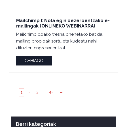
Mailchimp I: Nola egin bezeroentzako e-
mailingak (ONLINEKO WEBINARRA)
Mailchimp doako tresna onenetako bat da,
mailing propioak sortu eta kudeatu nahi
dituzten enpresarientzat.
GEHIAGO
2
3
…
42
→
1
Berri kategoriak