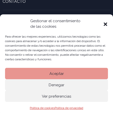
CONTACTO
Calculadora de UTAs
Ver formulario de contacto
Kabia
Accesibilidad ONekin!
Gestionar el consentimiento
de las cookies
Para ofrecer las mejores experiencias, utilizamos tecnologías como las
cookies para almacenar y/o acceder a la información del dispositivo. El
consentimiento de estas tecnologías nos permitirá procesar datos como el
comportamiento de navegación o las identificaciones únicas en este sitio.
No consentir o retirar el consentimiento, puede afectar negativamente a
ciertas características y funciones.
Aceptar
Denegar
Ver preferencias
Aviso legal
Política de privacidad
Cookies
© 2026 ONekin
|
|
|
Política de cookies
Política de privacidad
Mapa del sitio