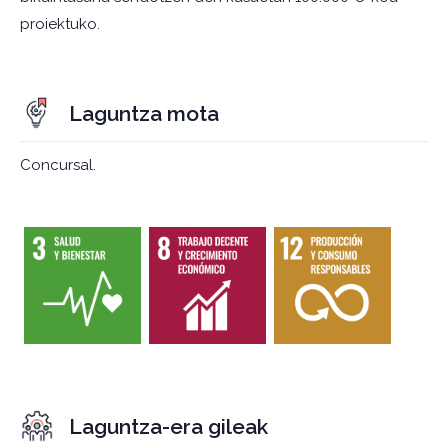
proiektuko.
Laguntza mota
Concursal.
Laguntza-era gileak