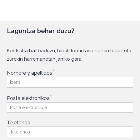
Laguntza behar duzu?
Kontsulta bat baduzu, bidali formulario honen bidez eta
zurekin harremanetan jarriko gara.
*
Nombre y apellidos
*
Posta elektronikoa
Telefonoa