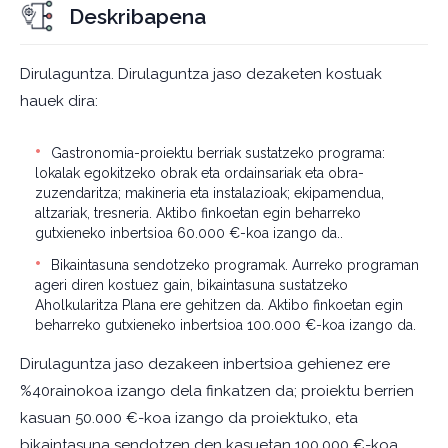
Deskribapena
Dirulaguntza. Dirulaguntza jaso dezaketen kostuak
hauek dira:
Gastronomia-proiektu berriak sustatzeko programa:
lokalak egokitzeko obrak eta ordainsariak eta obra-
zuzendaritza; makineria eta instalazioak; ekipamendua,
altzariak, tresneria. Aktibo finkoetan egin beharreko
gutxieneko inbertsioa 60.000 €-koa izango da..
Bikaintasuna sendotzeko programak. Aurreko programan
ageri diren kostuez gain, bikaintasuna sustatzeko
Aholkularitza Plana ere gehitzen da. Aktibo finkoetan egin
beharreko gutxieneko inbertsioa 100.000 €-koa izango da.
Dirulaguntza jaso dezakeen inbertsioa gehienez ere
%40rainokoa izango dela finkatzen da; proiektu berrien
kasuan 50.000 €-koa izango da proiektuko, eta
bikaintasuna sendotzen den kasuetan 100.000 €-koa