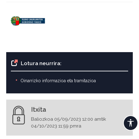
Lotura neurrira:
Oinarrizko informazioa eta tramitazioa
Itxita
Baliozkoa 05/09/2023 12:00 amtik
04/10/2023 11:59 pmra