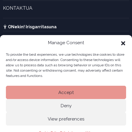
Enpresa berritzaileen galeria
KONTAKTUA
UTA kalkulagailua
Ikusi harremanetarako formularioa
Kabia
ONekin! Irisgarritasuna
Manage Consent
To provide the best experiences, we use technologies like cookies to store
and/or access device information. Consenting to these technologies will
allow us to process data such as browsing behavior or unique IDs on this
site. Not consenting or withdrawing consent, may adversely affect certain
features and functions.
Accept
Deny
View preferences
Legala
Pribatutasun politika
Cookiak
© 2026 ONekin
|
|
|