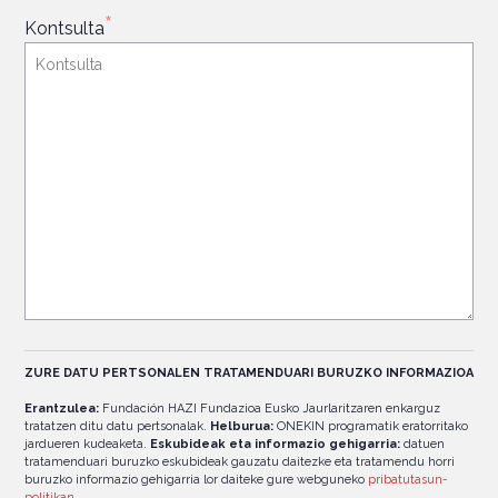
*
Kontsulta
ZURE DATU PERTSONALEN TRATAMENDUARI BURUZKO INFORMAZIOA
Erantzulea:
Fundación HAZI Fundazioa Eusko Jaurlaritzaren enkarguz
tratatzen ditu datu pertsonalak.
Helburua:
ONEKIN programatik eratorritako
jardueren kudeaketa.
Eskubideak eta informazio gehigarria:
datuen
tratamenduari buruzko eskubideak gauzatu daitezke eta tratamendu horri
buruzko informazio gehigarria lor daiteke gure webguneko
pribatutasun-
politikan
.