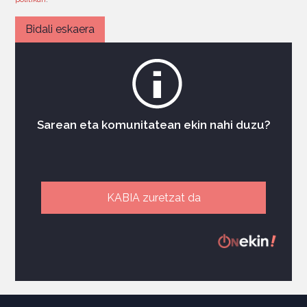
Sarean eta komunitatean ekin nahi duzu?
KABIA zuretzat da