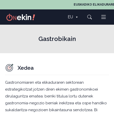
EUSKADIKO ELIKADURAREN,
EU
Gastrobikain
Xedea
Gastronomiaren eta elikaduraren sektorean
estrategikotzat jotzen diren ekimen gastronomikoei
dirulaguntza ematea: berriki titulua lortu dutenek
gastronomia-negozio berriak irekitzea eta ospe handiko
sukaldaritza-negozioen bikaintasuna sendotzea. Bi