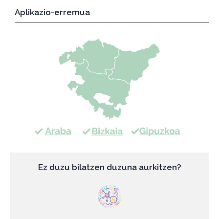
Aplikazio-erremua
Ez duzu bilatzen duzuna aurkitzen?