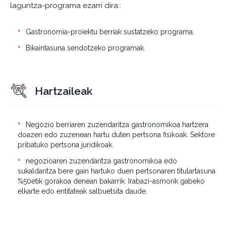
laguntza-programa ezarri dira::
Gastronomia-proiektu berriak sustatzeko programa.
Bikaintasuna sendotzeko programak.
Hartzaileak
Negozio berriaren zuzendaritza gastronomikoa hartzera
doazen edo zuzenean hartu duten pertsona fisikoak. Sektore
pribatuko pertsona juridikoak.
negozioaren zuzendaritza gastronomikoa edo
sukaldaritza bere gain hartuko duen pertsonaren titulartasuna
%50etik gorakoa denean bakarrik. Irabazi-asmorik gabeko
elkarte edo entitateak salbuetsita daude.