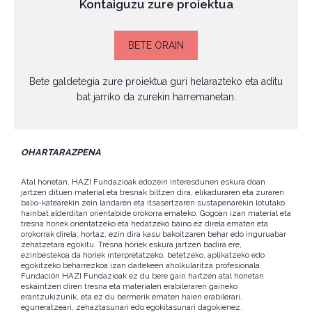
Kontaiguzu zure proiektua
BETE ORAIN
Bete galdetegia zure proiektua guri helarazteko eta aditu
bat jarriko da zurekin harremanetan.
OHARTARAZPENA
Atal honetan, HAZI Fundazioak edozein interesdunen eskura doan
jartzen dituen material eta tresnak biltzen dira, elikaduraren eta zuraren
balio-katearekin zein landaren eta itsasertzaren sustapenarekin lotutako
hainbat alderditan orientabide orokorra emateko. Gogoan izan material eta
tresna horiek orientatzeko eta hedatzeko baino ez direla ematen eta
orokorrak direla; hortaz, ezin dira kasu bakoitzaren behar edo inguruabar
zehatzetara egokitu. Tresna horiek eskura jartzen badira ere,
ezinbestekoa da horiek interpretatzeko, betetzeko, aplikatzeko edo
egokitzeko beharrezkoa izan daitekeen aholkularitza profesionala.
Fundación HAZI Fundazioak ez du bere gain hartzen atal honetan
eskaintzen diren tresna eta materialen erabileraren gaineko
erantzukizunik, eta ez du bermerik ematen haien erabilerari,
eguneratzeari, zehaztasunari edo egokitasunari dagokienez.