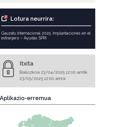
Lotura neurrira:
Gauzatu Internacional 2025. Implantaciones en el
extranjero – Ayudas SPRI
Itxita
Baliozkoa 23/04/2025 12:00 amtik
23/05/2025 12:00 amra
Aplikazio-erremua