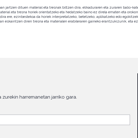
jartzen dituen material eta tresnak biltzen dira, elikaduraren eta zuraren balio-kat
erial eta tresna horiek orientatzeko eta hedatzeko baino ez direla ematen eta orokorr
dira ere, ezinbestekoa da horiek interpretatzeko, betetzeko, aplikatzeko edo egokitze
 eskaintzen diren tresna eta materialen erabileraren gaineko erantzukizunik, eta ez 
 zurekin harremanetan jarriko gara.