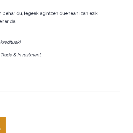
n behar du, legeak agintzen duenean izan ezik.
ehar da.
kredituak)
 Trade & Investment.