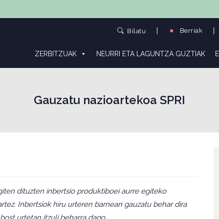
Berriak
Bilatu
ZERBITZUAK
NEURRI ETA LAGUNTZA GUZTIAK
E
Gauzatu nazioartekoa SPRI
ten dituzten inbertsio produktiboei aurre egiteko
tez. Inbertsiok hiru urteren barnean gauzatu behar dira
bost urtetan itzuli beharra dago.