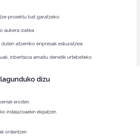
ze-proiektu bat garatzeko.
ko aukera izatea.
o duten atzerriko enpresak eskuratzea.
tuak, inbertsioa amaitu denetik urtebeteko
lagunduko dizu
berriak erosten.
ako instalazioaekin ekipatzen.
ak ordaintzen.