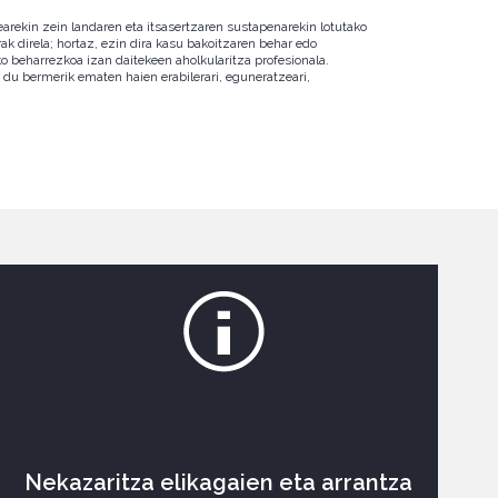
earekin zein landaren eta itsasertzaren sustapenarekin lotutako
ak direla; hortaz, ezin dira kasu bakoitzaren behar edo
ko beharrezkoa izan daitekeen aholkularitza profesionala.
du bermerik ematen haien erabilerari, eguneratzeari,
Nekazaritza elikagaien eta arrantza