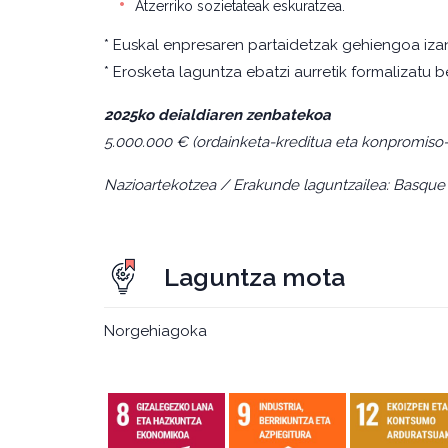
Atzerriko sozietateak eskuratzea.
* Euskal enpresaren partaidetzak gehiengoa iza
* Erosketa laguntza ebatzi aurretik formalizatu b
2025ko deialdiaren zenbatekoa
5.000.000 € (ordainketa-kreditua eta konpromiso-
Nazioartekotzea / Erakunde laguntzailea: Basque
Laguntza mota
Norgehiagoka