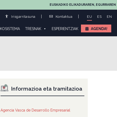
EUSKADIKO ELIKADURAREN, EGURRAREN ETA LA
Irisgarritasuna
Kontaktua
EU
ES
EN
KOSISTEMA
TRESNAK
ESPERIENTZIAK
AGENDA!
Informazioa eta tramitazioa
Agencia Vasca de Desarrollo Empresarial