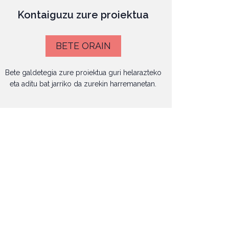
Kontaiguzu zure proiektua
BETE ORAIN
Bete galdetegia zure proiektua guri helarazteko
eta aditu bat jarriko da zurekin harremanetan.