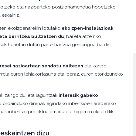
agotzeko eta nazioarteko posizionamendua hobetzeko
 eskainiz.
sen ekoizpenarekin lotutako
ekoizpen-instalazioak
eta berritzea bultzatzen du
, bai eta atzerriko
esek horietan duten parte-hartzea gehiengoa baldin
resei nazioartean sendotu daitezen
eta kanpo-
rela euren lehiakortasuna eta, beraz, euren etorkizuneko
l izango du, eta laguntzak
interesik gabeko
ro ordainduko direnak egindako inbertsioen araberako
nak inbertsio proiektua amaitu eta bigarren ekitalditik
eskaintzen dizu