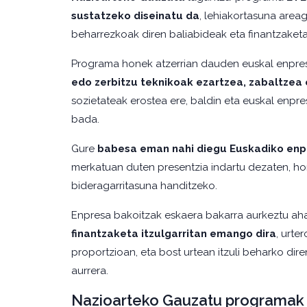
sustatzeko diseinatu da
, lehiakortasuna are
beharrezkoak diren baliabideak eta finantzaketa
Programa honek atzerrian dauden euskal enpre
edo zerbitzu teknikoak ezartzea, zabaltzea 
sozietateak erostea ere, baldin eta euskal enpr
bada.
Gure
babesa eman nahi diegu Euskadiko enp
merkatuan duten presentzia indartu dezaten, hor
bideragarritasuna handitzeko.
Enpresa bakoitzak eskaera bakarra aurkeztu aha
finantzaketa itzulgarritan emango dira
, urte
proportzioan, eta bost urtean itzuli beharko dire
aurrera.
Nazioarteko Gauzatu programak 