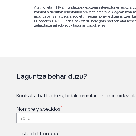
Atal honetan, HAZI Fundazioak edozein interesdunen eskura doan 
hainbat alderditan orientabide orokorra emateko. Gogoan izan mat
inguruabar zehatzetara egokitu. Tresna horiek eskura jartzen ba
Fundación HAZI Fundazioak ez du bere gain hartzen atal honetan
zehaztasunari edo egokitasunari dagokienez.
Laguntza behar duzu?
Kontsulta bat baduzu, bidali formulario honen bidez eta
*
Nombre y apellidos
*
Posta elektronikoa