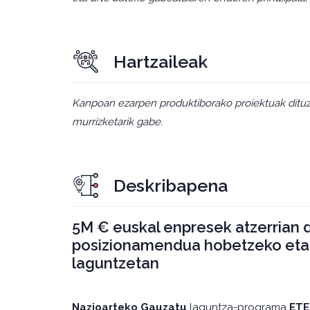
Hartzaileak
Kanpoan ezarpen produktiborako proiektuak dituz
murrizketarik gabe.
Deskribapena
5M € euskal enpresek atzerrian 
posizionamendua hobetzeko eta 
laguntzetan
Nazioarteko Gauzatu
laguntza-programa
ETE