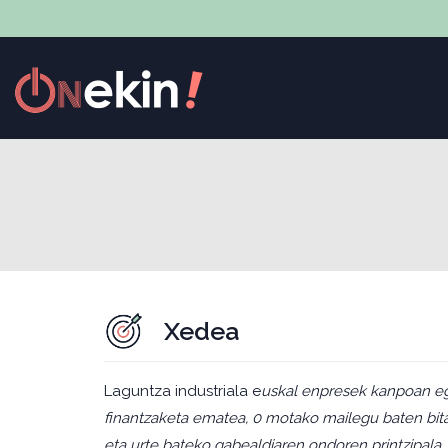
Xedea
Laguntza industriala e
uskal enpresek kanpoan egi
finantzaketa ematea, 0 motako mailegu baten bitar
eta urte bateko gabealdiaren ondoren printzipala, 