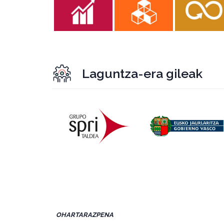
Laguntza-era gileak
OHARTARAZPENA