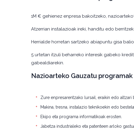
1M € gehienez enpresa bakoitzeko, nazioartekot
Atzerrian instalazioak ireki, handitu edo berritze
Herrialde horretan sartzeko abiapuntu gisa bali
5 urtetan itzuli beharreko interesik gabeko kredi
gabealdiarekin.
Nazioarteko Gauzatu programak 
Zure enpresarentzako lursail, eraikin edo altzari 
Makina, tresna, instalazio teknikoekin edo bestel
Ekipo eta programa informatikoak erosten.
Jabetza industrialeko eta patenteen arloko gastu