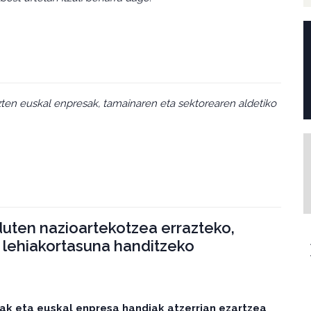
ten euskal enpresak, tamainaren eta sektorearen aldetiko
duten nazioartekotzea errazteko,
lehiakortasuna handitzeko
ak eta euskal enpresa handiak atzerrian ezartzea