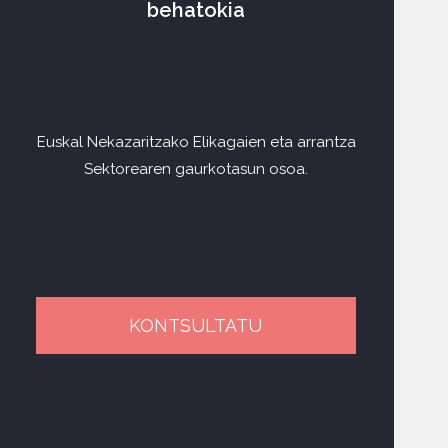
behatokia
Euskal Nekazaritzako Elikagaien eta arrantza
Sektorearen gaurkotasun osoa.
KONTSULTATU