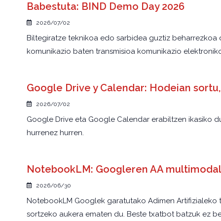
Babestuta: BIND Demo Day 2026
2026/07/02
Biltegiratze teknikoa edo sarbidea guztiz beharrezkoa 
komunikazio baten transmisioa komunikazio elektroniko
Google Drive y Calendar: Hodeian sort
2026/07/02
Google Drive eta Google Calendar erabiltzen ikasiko d
hurrenez hurren.
NotebookLM: Googleren AA multimoda
2026/06/30
NotebookLM Googlek garatutako Adimen Artifizialeko tre
sortzeko aukera ematen du. Beste txatbot batzuk ez beza