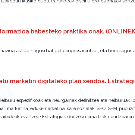
zakegun ikasiko dugu. Partaideak diseinu profesionalak sortzek
informazioa babesteko praktika onak. (ONLI
ormazioa aktibo nagusi bat dela enpresarentzat, eta bere segur
 marketin digitaleko plan sendoa. Estrategia
Helburu espezifikoak eta neurgarriak definitzea eta helburuak l
il marketina, eduki-marketina, sare sozialak, SEO, SEM, publizit
rraibideak ezartzea• Estrategiak doitzeko emaitzak neurtzearen 