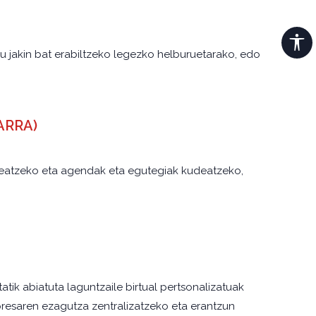
u jakin bat erabiltzeko legezko helburuetarako, edo
NARRA)
udeatzeko eta agendak eta egutegiak kudeatzeko,
ik abiatuta laguntzaile birtual pertsonalizatuak
npresaren ezagutza zentralizatzeko eta erantzun