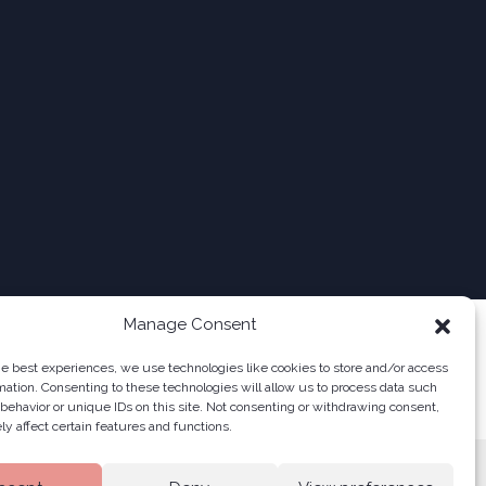
Manage Consent
he best experiences, we use technologies like cookies to store and/or access
mation. Consenting to these technologies will allow us to process data such
behavior or unique IDs on this site. Not consenting or withdrawing consent,
y affect certain features and functions.