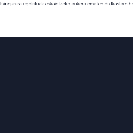
tuingurura egokituak eskaintzeko aukera ematen du.Ikastaro hon