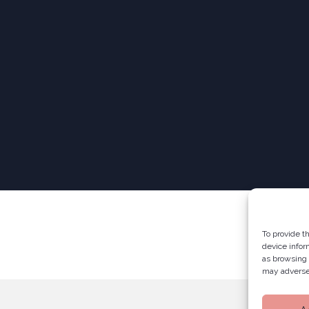
To provide t
device infor
as browsing 
may adversel