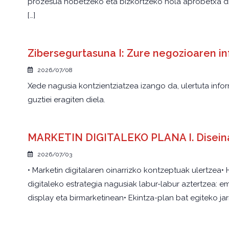
prozesua hobetzeko eta bizkortzeko nola aprobetxa dit
[…]
Zibersegurtasuna I: Zure negozioaren 
2026/07/08
Xede nagusia kontzientziatzea izango da, ulertuta inf
guztiei eragiten diela.
MARKETIN DIGITALEKO PLANA I. Diseinatu
2026/07/03
• Marketin digitalaren oinarrizko kontzeptuak ulertzea• 
digitaleko estrategia nagusiak labur-labur aztertzea: ema
display eta birmarketinean• Ekintza-plan bat egiteko ja