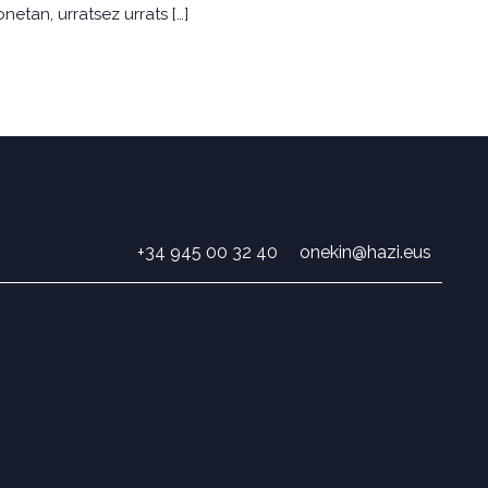
etan, urratsez urrats […]
+34 945 00 32 40
onekin@hazi.eus