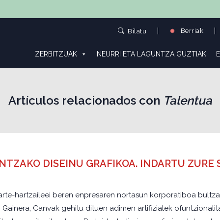
Berriak
Bilatu
ZERBITZUAK
NEURRI ETA LAGUNTZA GUZTIAK
E
Artículos relacionados con
Talentua
NENTZAKO DISEINU GRAFIKOA. INDARTU ZUR
rte-hartzaileei beren enpresaren nortasun korporatiboa bultz
ainera, Canvak gehitu dituen adimen artifizialek ofuntzionalita