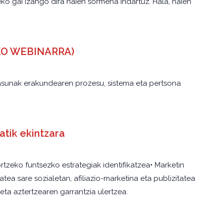
o gai izango dira haien sormena indartuz. Hala, haien
NEKO WEBINARRA)
tasunak erakundearen prozesu, sistema eta pertsona
tik ekintzara
ortzeko funtsezko estrategiak identifikatzea• Marketin
atea sare sozialetan, afiliazio-marketina eta publizitatea
eta aztertzearen garrantzia ulertzea.