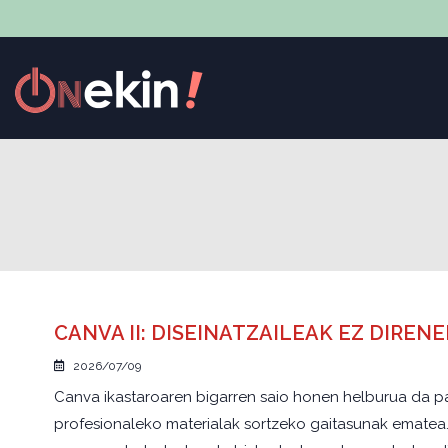
CANVA II: DISEINATZAILEAK EZ DIRE
2026/07/09
Canva ikastaroaren bigarren saio honen helburua da pa
profesionaleko materialak sortzeko gaitasunak ematea. G