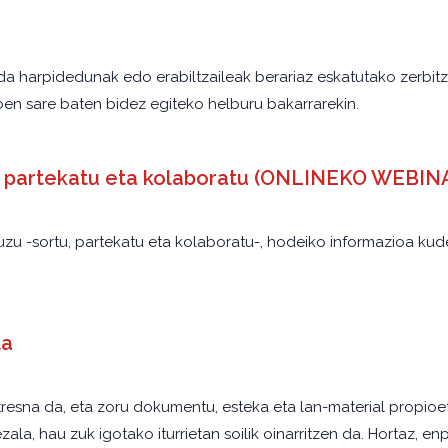
da harpidedunak edo erabiltzaileak berariaz eskatutako zerbitz
en sare baten bidez egiteko helburu bakarrarekin.
u, partekatu eta kolaboratu (ONLINEKO WEBI
uzu -sortu, partekatu eta kolaboratu-, hodeiko informazioa k
la
sna da, eta zoru dokumentu, esteka eta lan-material propioetat
la, hau zuk igotako iturrietan soilik oinarritzen da. Hortaz, e