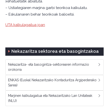
xehatuetatik abiatuta.
– Ustiategiaren marjina garbi teorikoa kalkulatu.
– Eskulanaren behar teorikoak balioetsi.
UTA kalkulagailua joan
Nekazaritza sektorea eta basogintzakoa
Nekazaritza- eta basogintza-sektorearen informazio
orokorra
ENKAS (Euskal Nekazaritzako Kontaduritza Argipederako
Sarea)
Marjinen kalkulagailua eta Nekazaritzako Lan Unitateak
(NLU)