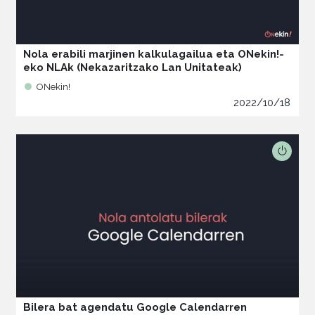
Nola erabili marjinen kalkulagailua eta ONekin!-
eko NLAk (Nekazaritzako Lan Unitateak)
ONekin!
2022/10/18
Bilera bat agendatu Google Calendarren