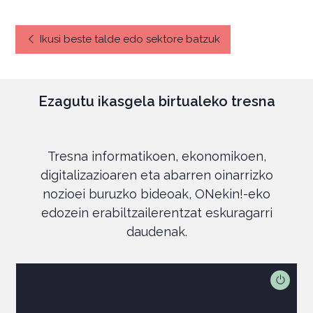
Ikusi beste talde edo sektore batzuk
Ezagutu ikasgela birtualeko tresna
Tresna informatikoen, ekonomikoen,
digitalizazioaren eta abarren oinarrizko
nozioei buruzko bideoak, ONekin!-eko
edozein erabiltzailerentzat eskuragarri
daudenak.