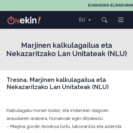
EUSKADIKO ELIKADURAR
EU
Marjinen kalkulagailua eta
Nekazaritzako Lan Unitateak (NLU)
Tresna. Marjinen kalkulagailua eta
Nekazaritzako Lan Unitateak (NLU)
Kalkulagailu honen bidez, eta indarrean dagoen
araudiaren arabera, honakoak egin ditzakezu:
– Marjina gordin teorikoa lortu, laborantza eta azienda