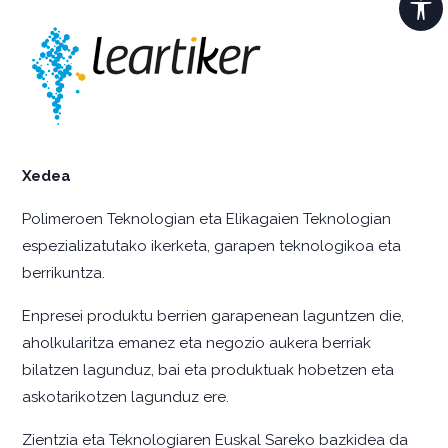
Xedea
Polimeroen Teknologian eta Elikagaien Teknologian
espezializatutako ikerketa, garapen teknologikoa eta
berrikuntza.
Enpresei produktu berrien garapenean laguntzen die,
aholkularitza emanez eta negozio aukera berriak
bilatzen lagunduz, bai eta produktuak hobetzen eta
askotarikotzen lagunduz ere.
Zientzia eta Teknologiaren Euskal Sareko bazkidea da