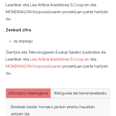
Leartiker, eta Lea Artibai Ikastetxea S.Coop.en eta
MONDRAGON Korporazioaren proiektuan parte hartzen
du.
Zenbait zifra
29 enplegu
Zientzia eta Teknologiaren Euskal Sareko bazkidea da
Leartiker, eta
Lea Artibai Ikastetxea S.Coop.en
eta
MONDRAGON Korporazioaren
proiektuan parte hartzen
du.
Informazio interesgarria
Webgunea eta harremanetarako
Besteak beste, honako jardun eremu hauetan
aritzen da: