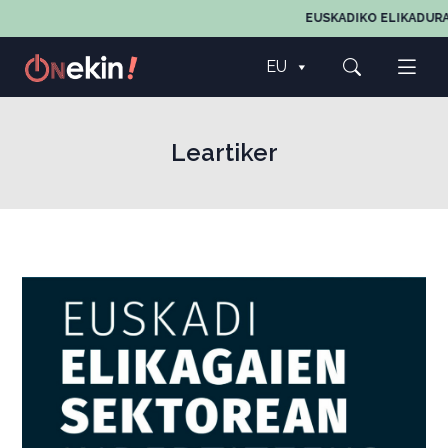
EUSKADIKO ELIKADURA
EU
Leartiker