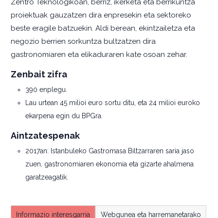
Zentro Teknologikoan, berriz, ikerketa eta berrikuntza
proiektuak gauzatzen dira enpresekin eta sektoreko
beste eragile batzuekin. Aldi berean, ekintzailetza eta
negozio berrien sorkuntza bultzatzen dira
gastronomiaren eta elikaduraren kate osoan zehar.
Zenbait zifra
390 enplegu.
Lau urtean 45 milioi euro sortu ditu, eta 24 milioi euroko
ekarpena egin du BPGra.
Aintzatespenak
2017an: Istanbuleko Gastromasa Biltzarraren saria jaso
zuen, gastronomiaren ekonomia eta gizarte ahalmena
garatzeagatik.
Informazio interesgarria
Webgunea eta harremanetarako