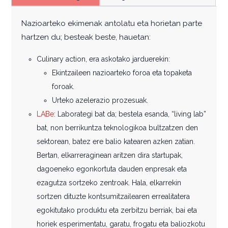
Nazioarteko ekimenak antolatu eta horietan parte
hartzen du; besteak beste, hauetan:
Culinary action, era askotako jarduerekin:
Ekintzaileen nazioarteko foroa eta topaketa
foroak.
Urteko azelerazio prozesuak.
LABe
: Laborategi bat da; bestela esanda, “living lab”
bat, non berrikuntza teknologikoa bultzatzen den
sektorean, batez ere balio katearen azken zatian.
Bertan, elkarreraginean aritzen dira startupak,
dagoeneko egonkortuta dauden enpresak eta
ezagutza sortzeko zentroak. Hala, elkarrekin
sortzen dituzte kontsumitzailearen errealitatera
egokitutako produktu eta zerbitzu berriak, bai eta
horiek esperimentatu, garatu, frogatu eta baliozkotu