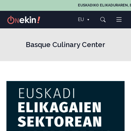
EUSKADIKO ELIKADURAREN, EG
EU
Basque Culinary Center