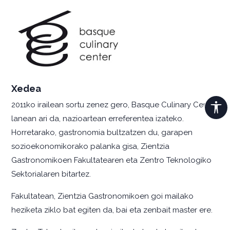
Xedea
2011ko irailean sortu zenez gero, Basque Culinary Center
lanean ari da, nazioartean erreferentea izateko.
Horretarako, gastronomia bultzatzen du, garapen
sozioekonomikorako palanka gisa, Zientzia
Gastronomikoen Fakultatearen eta Zentro Teknologiko
Sektorialaren bitartez.
Fakultatean, Zientzia Gastronomikoen goi mailako
heziketa ziklo bat egiten da, bai eta zenbait master ere.