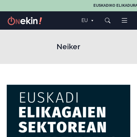
EUSKADIKO ELIKADURA
EU
Neiker