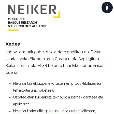
Xedea
Irabazi-asmorik gabeko sozietate publikoa da, Eusko
Jaurlaritzako Ekonomiaren Garapen eta Azpiegitura
Sailari atxikia, eta I+G+B helburu hauekiko konpromisoa
duena:
Nekazaritza ekoizpeneko sistemen produktibitatea eta
lehiakortasuna hobetzea.
Ustiategietan kudeaketa teknologia berriak garatzea eta
aplikatzea.
Nekazaritzako elikagaien industria eraldatzailearen,