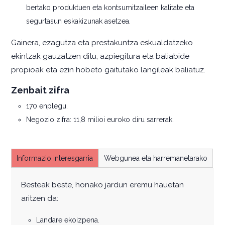
bertako produktuen eta kontsumitzaileen kalitate eta
segurtasun eskakizunak asetzea.
Gainera, ezagutza eta prestakuntza eskualdatzeko
ekintzak gauzatzen ditu, azpiegitura eta baliabide
propioak eta ezin hobeto gaitutako langileak baliatuz.
Zenbait zifra
170 enplegu.
Negozio zifra: 11,8 milioi euroko diru sarrerak.
Informazio interesgarria
Webgunea eta harremanetarako
Besteak beste, honako jardun eremu hauetan
aritzen da:
Landare ekoizpena.